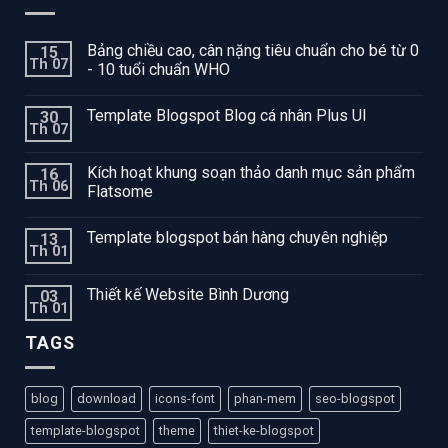
Bảng chiều cao, cân nặng tiêu chuẩn cho bé từ 0
15
Th 07
- 10 tuổi chuẩn WHO
Template Blogspot Blog cá nhân Plus UI
30
Th 07
Kích hoạt khung soạn thảo danh mục sản phẩm
16
Th 06
Flatsome
Template blogspot bán hàng chuyên nghiệp
13
Th 01
Thiết kế Website Bình Dương
03
Th 01
TAGS
blog
download
icons-font
phan-mem
seo-blogspot
template-blogspot
theme
thiet-ke-blogspot