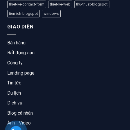
thiet-ke-contact-form
thiet-ke-web
thu-thuat-blogspot
tien-ich-blogspot
windows
GIAO DIỆN
Bán hàng
Bất động sản
Công ty
Landing page
Tin tức
Du lịch
Dịch vụ
Blog cá nhân
Ảnh - Video