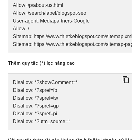
Allow: /p/about-us.html
Allow: /search/label/blogspot-seo
User-agent: Mediapartners-Google
Allow: /
Sitemap: https://www.thietkeblogspot.com/sitemap.xml
Sitemap: https://www.thietkeblogspot.com/sitemap-pages
Thêm quy tắc (*) lọc nâng cao
Disallow: *?showComment=*
Disallow: *?spref=fb
Disallow: *?spref=tw
Disallow: *?spref=gp
Disallow: *?spref=pi
Disallow: *?utm_source=*