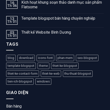
Kích hoạt khung soạn thảo danh mục sản phẩm
16
Th 06
Flatsome
Template blogspot bán hàng chuyên nghiệp
13
Th 01
Thiết kế Website Bình Dương
03
Th 01
TAGS
blog
download
icons-font
phan-mem
seo-blogspot
template-blogspot
theme
thiet-ke-blogspot
thiet-ke-contact-form
thiet-ke-web
thu-thuat-blogspot
tien-ich-blogspot
windows
GIAO DIỆN
Bán hàng