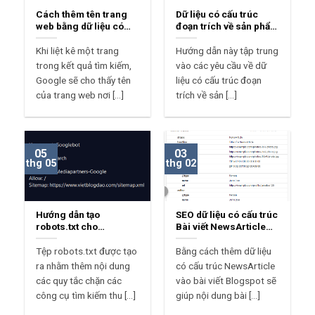
Cách thêm tên trang
Dữ liệu có cấu trúc
web bằng dữ liệu có
đoạn trích về sản phẩm
cấu trúc Blogspot
Blogspot
Khi liệt kê một trang
Hướng dẫn này tập trung
trong kết quả tìm kiếm,
vào các yêu cầu về dữ
Google sẽ cho thấy tên
liệu có cấu trúc đoạn
của trang web nơi [...]
trích về sản [...]
05
03
thg 05
thg 02
Hướng dẫn tạo
SEO dữ liệu có cấu trúc
robots.txt cho
Bài viết NewsArticle
Blogspot
cho Blogspot
Tệp robots.txt được tạo
Bằng cách thêm dữ liệu
ra nhằm thêm nội dung
có cấu trúc NewsArticle
các quy tắc chặn các
vào bài viết Blogspot sẽ
công cụ tìm kiếm thu [...]
giúp nội dung bài [...]