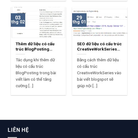
03
29
thg 02
thg 01
Thêm dữ liệu có cấu
SEO dữ liệu có cấu trúc
trúc BlogPosting
CreativeWorkSeries
trong bài viết blogspot
cho Blogspot
Tác dụng khi thêm dữ
Bằng cách thêm dữ liệu
liệu có cấu trúc
có cấu trúc
BlogPosting trong bài
CreativeWorkSeries vào
viết làm có thể tăng
bài viết blogspot sẽ
cường [...]
giúp nội [...]
LIÊN HỆ