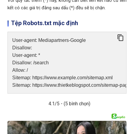
Với quy tắc thêm (*) này, không cần biết liên kết nào cứ liên
kết có các giá trị đằng sau dấu (*) đều sẽ bị chặn.
Tệp Robots.txt mặc định
User-agent: Mediapartners-Google
Disallow:
User-agent: *
Disallow: /search
Allow: /
Sitemap: https://www.example.com/sitemap.xml
Sitemap: https://www.thietkeblogspot.com/sitemap-pages
4.1/5 - (5 bình chọn)