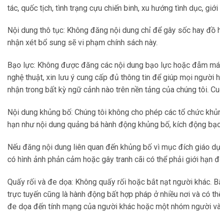
tác, quốc tịch, tình trạng cựu chiến binh, xu hướng tình dục, gi
Nội dung thô tục: Không đăng nội dung chỉ để gây sốc hay đồ 
nhận xét bổ sung sẽ vi phạm chính sách này.
Bạo lực: Không được đăng các nội dung bạo lực hoặc đẫm máu có
nghệ thuật, xin lưu ý cung cấp đủ thông tin để giúp mọi người
nhận trong bất kỳ ngữ cảnh nào trên nền tảng của chúng tôi. Cu
Nội dung khủng bố: Chúng tôi không cho phép các tổ chức khủn
hạn như nội dung quảng bá hành động khủng bố, kích động bạo
Nếu đăng nội dung liên quan đến khủng bố vì mục đích giáo dục
có hình ảnh phản cảm hoặc gây tranh cãi có thể phải giới hạn 
Quấy rối và đe dọa: Không quấy rối hoặc bắt nạt người khác. Bấ
trực tuyến cũng là hành động bất hợp pháp ở nhiều nơi và có t
đe dọa đến tính mạng của người khác hoặc một nhóm người và 