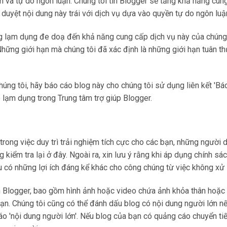
ân và tự do ngôn luận. Chúng tôi tin Blogger sẽ tăng khả năng cung
m duyệt nội dung này trái với dịch vụ dựa vào quyền tự do ngôn luậ
những lạm dụng đe doạ đến khả năng cung cấp dịch vụ này của chúng
Những giới hạn mà chúng tôi đã xác định là những giới hạn tuân t
ng tôi, hãy báo cáo blog này cho chúng tôi sử dụng liên kết 'Bá
 lạm dụng trong Trung tâm trợ giúp Blogger.
rong việc duy trì trải nghiệm tích cực cho các bạn, những người dù
 kiểm tra lại ở đây. Ngoài ra, xin lưu ý rằng khi áp dụng chính sá
ếu có những lợi ích đáng kể khác cho công chúng từ việc không xử 
ên Blogger, bao gồm hình ảnh hoặc video chứa ảnh khỏa thân hoặc
a bạn. Chúng tôi cũng có thể đánh dấu blog có nội dung người lớn
áo 'nội dung người lớn'. Nếu blog của bạn có quảng cáo chuyển t