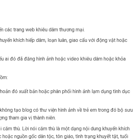
đến các trang web khiêu dâm thương mại.
uyến khích hiếp dâm, loạn luân, giao cấu với động vật hoặc
Nếu ai đó đã đăng hình ảnh hoặc video khiêu dâm hoặc khỏa
gồm:
 khoản đó xuất bản hoặc phân phối hình ảnh lạm dụng tình dục
 không tạo blog có thư viện hình ảnh về trẻ em trong đó bộ sưu
ng tham gia vị thành niên.
i căm thù. Lời nói căm thù là một dạng nội dung khuyến khích
oặc nguồn gốc dân tộc, tôn giáo, tình trạng khuyết tật, tuổi