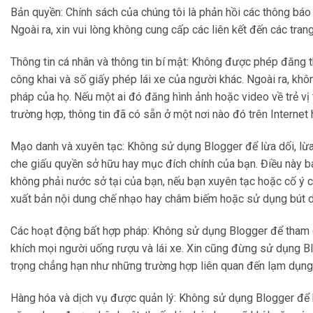
Bản quyền: Chính sách của chúng tôi là phản hồi các thông báo 
Ngoài ra, xin vui lòng không cung cấp các liên kết đến các tra
Thông tin cá nhân và thông tin bí mật: Không được phép đăng th
công khai và số giấy phép lái xe của người khác. Ngoài ra, khô
pháp của họ. Nếu một ai đó đăng hình ảnh hoặc video về trẻ vị 
trường hợp, thông tin đã có sẵn ở một nơi nào đó trên Internet
Mạo danh và xuyên tạc: Không sử dụng Blogger để lừa dối, lừ
che giấu quyền sở hữu hay mục đích chính của bạn. Điều này b
không phải nước sở tại của bạn, nếu bạn xuyên tạc hoặc cố ý ch
xuất bản nội dung chế nhạo hay châm biếm hoặc sử dụng bút dan
Các hoạt động bất hợp pháp: Không sử dụng Blogger để tham g
khích mọi người uống rượu và lái xe. Xin cũng đừng sử dụng Bl
trọng chẳng hạn như những trường hợp liên quan đến lạm dụng 
Hàng hóa và dịch vụ được quản lý: Không sử dụng Blogger để 