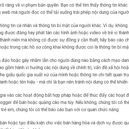
rõ ràng về vi phạm bản quyền. Bạn có thể tìm thấy thông tin khác 
ng web mà người đọc có thể tải xuống trái phép nội dung của ngườ
ông tin cá nhân và thông tin bí mật của người khác. Ví dụ: không 
ng được đăng hay phát tán các hình ảnh hoặc video về trẻ vị thàn
thành niên mà không có được sự đồng ý cần thiết, hãy báo cáo cho 
 hoặc trong các hồ sơ công khai không được coi là thông tin bí mậ
a đảo hoặc gây nhầm lẫn cho người dùng nào bằng cách mạo danh
ao gồm hành vi hướng các nội dung về chính trị, vấn đề xã hội h
e giấu quốc gia xuất xứ của mình hoặc thông tin chi tiết quan tr
h hoặc tên hiệu - mà chỉ là bạn nên tránh nội dung có thể khiến
ia vào các hoạt động bất hợp pháp hoặc để thúc đẩy các hoạt độ
ogger để bán hoặc quảng cáo ma túy. Nếu không, chúng tôi có thể
trẻ em, chúng tôi có thể báo cáo bạn với cơ quan chức năng.
bán hoặc tạo điều kiện cho việc bán hàng hóa và dịch vụ được q