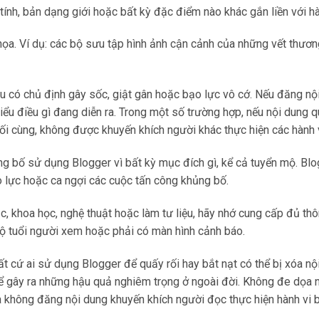
ới tính, bản dạng giới hoặc bất kỳ đặc điểm nào khác gắn liền với h
họa. Ví dụ: các bộ sưu tập hình ảnh cận cảnh của những vết thư
 chủ định gây sốc, giật gân hoặc bạo lực vô cớ. Nếu đăng nội du
 hiểu điều gì đang diễn ra. Trong một số trường hợp, nếu nội dun
ối cùng, không được khuyến khích người khác thực hiện các hành v
g bố sử dụng Blogger vì bất kỳ mục đích gì, kể cả tuyển mộ. Bl
 lực hoặc ca ngợi các cuộc tấn công khủng bố.
, khoa học, nghệ thuật hoặc làm tư liệu, hãy nhớ cung cấp đủ th
độ tuổi người xem hoặc phải có màn hình cảnh báo.
t cứ ai sử dụng Blogger để quấy rối hay bắt nạt có thể bị xóa nộ
hể gây ra những hậu quả nghiêm trọng ở ngoài đời. Không đe dọa 
không đăng nội dung khuyến khích người đọc thực hiện hành vi b