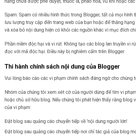
năng chưa được phê duyệt, thuốc lá, pháo hoa, vũ khí hoặc các 
Spam: Spam có nhiều hình thức trong Blogger, tất cả mọi hình 
lưu lượng truy cập đến trang web của bạn hoặc để thăng hạng
và xóa bỏ nội dung hiện có khỏi các nguồn khác vì mục đích chín
Phần mềm độc hại và vi rút: Không tạo các blog lan truyền vi
đọc với mã độc hại. Điều này bị nghiêm cấm trên Blogger.
Thi hành chính sách nội dung của Blogger
Vui lòng báo cáo các vi phạm chính sách đáng ngờ cho chúng t
Nhóm của chúng tôi xem xét cờ của người dùng để tìm vi phạm 
hoặc chủ sở hữu blog. Nếu chúng tôi phát hiện thấy rằng blog
của vi phạm:
Đặt blog sau quảng cáo chuyển tiếp về 'nội dung người lớn'
Đặt blog sau quảng cáo chuyển tiếp nơi chỉ tác giả của blog mớ