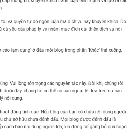
 cấp thông tin, khuyến khích tranh luận lành mạnh và tạo ra các
n.
 tôi và quyền tự do ngôn luận mà dịch vụ này khuyến khích. Do
hủ cả yêu cầu pháp lý và nhằm mục đích cải thiện dịch vụ nói
o cáo lạm dụng' ở đầu mỗi blog trong phần 'Khác' thả xuống.
ng. Vui lòng tôn trọng các nguyên tắc này. Đôi khi, chúng tôi
ch dưới đây, chúng tôi có thể có các ngoại lệ dựa trên sự cân
lý nội dung.
 hoạt động tình dục. Nếu blog của bạn có chứa nội dung người
 nếu chủ sở hữu chưa đánh dấu. Mọi blog được đánh dấu là
iếp cảnh báo nội dung người lớn, xin đừng cố gắng bỏ qua hoặc