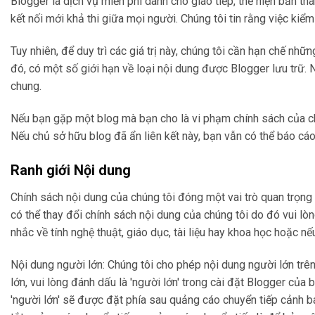
Blogger là dịch vụ miễn phí dành cho giao tiếp, thể hiện bản th
kết nối mới khả thi giữa mọi người. Chúng tôi tin rằng việc kiể
Tuy nhiên, để duy trì các giá trị này, chúng tôi cần hạn chế 
đó, có một số giới hạn về loại nội dung được Blogger lưu trữ. 
chung.
Nếu bạn gặp một blog mà bạn cho là vi phạm chính sách của chú
Nếu chủ sở hữu blog đã ẩn liên kết này, bạn vẫn có thể báo cáo
Ranh giới Nội dung
Chính sách nội dung của chúng tôi đóng một vai trò quan trọng t
có thể thay đổi chính sách nội dung của chúng tôi do đó vui lòng
nhắc về tính nghệ thuật, giáo dục, tài liệu hay khoa học hoặc n
Nội dung người lớn: Chúng tôi cho phép nội dung người lớn tr
lớn, vui lòng đánh dấu là 'người lớn' trong cài đặt Blogger củ
'người lớn' sẽ được đặt phía sau quảng cáo chuyển tiếp cảnh b