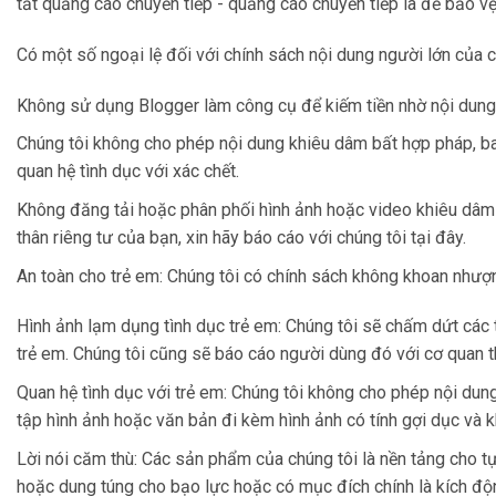
tắt quảng cáo chuyển tiếp - quảng cáo chuyển tiếp là để bảo v
Có một số ngoại lệ đối với chính sách nội dung người lớn của c
Không sử dụng Blogger làm công cụ để kiếm tiền nhờ nội dung 
Chúng tôi không cho phép nội dung khiêu dâm bất hợp pháp, ba
quan hệ tình dục với xác chết.
Không đăng tải hoặc phân phối hình ảnh hoặc video khiêu dâm
thân riêng tư của bạn, xin hãy báo cáo với chúng tôi tại đây.
An toàn cho trẻ em: Chúng tôi có chính sách không khoan nhượn
Hình ảnh lạm dụng tình dục trẻ em: Chúng tôi sẽ chấm dứt các 
trẻ em. Chúng tôi cũng sẽ báo cáo người dùng đó với cơ quan th
Quan hệ tình dục với trẻ em: Chúng tôi không cho phép nội dung
tập hình ảnh hoặc văn bản đi kèm hình ảnh có tính gợi dục và k
Lời nói căm thù: Các sản phẩm của chúng tôi là nền tảng cho tự
hoặc dung túng cho bạo lực hoặc có mục đích chính là kích độn