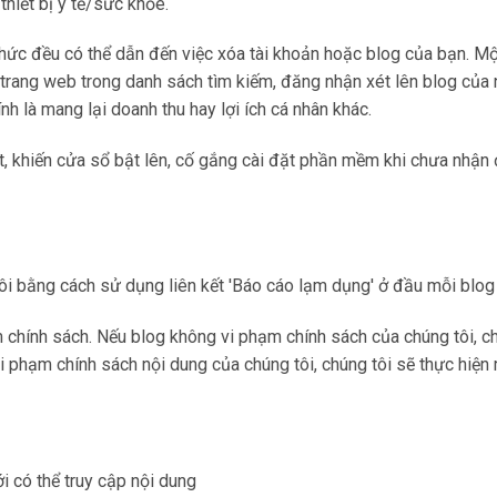
thiết bị y tế/sức khỏe.
thức đều có thể dẫn đến việc xóa tài khoản hoặc blog của bạn. M
 trang web trong danh sách tìm kiếm, đăng nhận xét lên blog củ
h là mang lại doanh thu hay lợi ích cá nhân khác.
 rút, khiến cửa sổ bật lên, cố gắng cài đặt phần mềm khi chưa n
ôi bằng cách sử dụng liên kết 'Báo cáo lạm dụng' ở đầu mỗi blog
chính sách. Nếu blog không vi phạm chính sách của chúng tôi, ch
 vi phạm chính sách nội dung của chúng tôi, chúng tôi sẽ thực h
i có thể truy cập nội dung