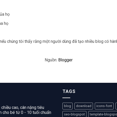
của họ
ủa họ
nếu chúng tôi thấy rằng một người dùng đã tạo nhiều blog có hành
Nguồn:
Blogger
TAGS
blog
download
icons-font
 chiều cao, cân nặng tiêu
 cho bé từ 0 - 10 tuổi chuẩn
seo-blogspot
template-blogspo