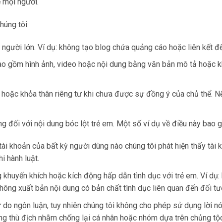
ệ mọi người.
húng tôi:
người lớn. Ví dụ: không tạo blog chứa quảng cáo hoặc liên kết 
o gồm hình ảnh, video hoặc nội dung bằng văn bản mô tả hoặc kh
 hoặc khỏa thân riêng tư khi chưa được sự đồng ý của chủ thể. 
g đối với nội dung bóc lột trẻ em. Một số ví dụ về điều này bao 
tài khoản của bất kỳ người dùng nào chúng tôi phát hiện thấy tài
i hành luật.
 khuyến khích hoặc kích động hấp dẫn tình dục với trẻ em. Ví dụ:
hông xuất bản nội dung có bản chất tình dục liên quan đến đối tượ
 do ngôn luận, tuy nhiên chúng tôi không cho phép sử dụng lời nó
g thù địch nhằm chống lại cá nhân hoặc nhóm dựa trên chủng tộc h