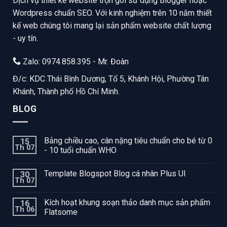
Dịch vụ thiết kế website trọn gói sử dụng Blogger hoặc
Wordpress chuẩn SEO. Với kinh nghiệm trên 10 năm thiết
kế web chúng tôi mang lại sản phẩm website chất lượng
- uy tín.
Zalo: 0974.858.395 - Mr. Đoàn
Đ/c: KDC Thái Bình Dương, Tổ 5, Khánh Hội, Phường Tân
Khánh, Thành phố Hồ Chí Minh.
BLOG
Bảng chiều cao, cân nặng tiêu chuẩn cho bé từ 0
15
Th 07
- 10 tuổi chuẩn WHO
Template Blogspot Blog cá nhân Plus UI
30
Th 07
Kích hoạt khung soạn thảo danh mục sản phẩm
16
Th 06
Flatsome