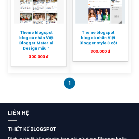
Theme blogspot
Theme blogspot
blog cá nhân Việt
blog cá nhân Việt
Blogger Material
Blogger style 3 cột
Design mẫu 1
300.000
đ
300.000
đ
1
LIÊN HỆ
THIẾT KẾ BLOGSPOT