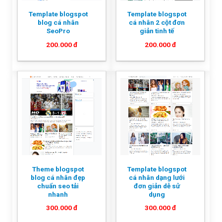
Template blogspot
Template blogspot
blog cá nhân
cá nhân 2 cột đơn
SeoPro
giản tinh tế
200.000
đ
200.000
đ
Theme blogspot
Template blogspot
blog cá nhân đẹp
cá nhân dạng lưới
chuẩn seo tải
đơn giản dễ sử
nhanh
dụng
300.000
đ
300.000
đ