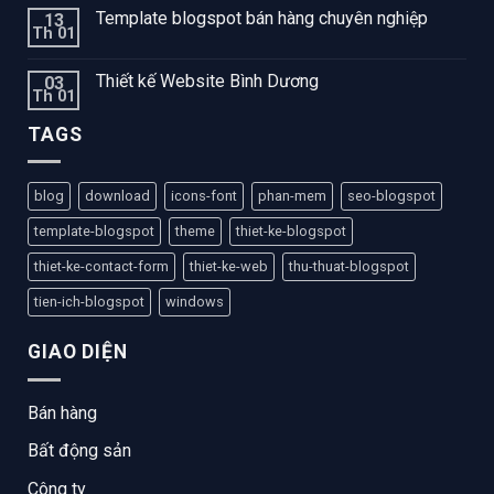
Template blogspot bán hàng chuyên nghiệp
13
Th 01
Thiết kế Website Bình Dương
03
Th 01
TAGS
blog
download
icons-font
phan-mem
seo-blogspot
template-blogspot
theme
thiet-ke-blogspot
thiet-ke-contact-form
thiet-ke-web
thu-thuat-blogspot
tien-ich-blogspot
windows
GIAO DIỆN
Bán hàng
Bất động sản
Công ty