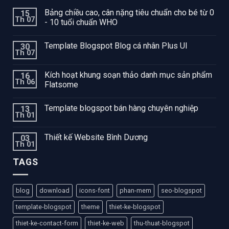
Bảng chiều cao, cân nặng tiêu chuẩn cho bé từ 0
15
Th 07
- 10 tuổi chuẩn WHO
Template Blogspot Blog cá nhân Plus UI
30
Th 07
Kích hoạt khung soạn thảo danh mục sản phẩm
16
Th 06
Flatsome
Template blogspot bán hàng chuyên nghiệp
13
Th 01
Thiết kế Website Bình Dương
03
Th 01
TAGS
blog
download
icons-font
phan-mem
seo-blogspot
template-blogspot
theme
thiet-ke-blogspot
thiet-ke-contact-form
thiet-ke-web
thu-thuat-blogspot