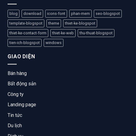
blog
download
icons-font
phan-mem
seo-blogspot
template-blogspot
theme
thiet-ke-blogspot
thiet-ke-contact-form
thiet-ke-web
thu-thuat-blogspot
tien-ich-blogspot
windows
GIAO DIỆN
Bán hàng
Bất động sản
Công ty
Landing page
Tin tức
Du lịch