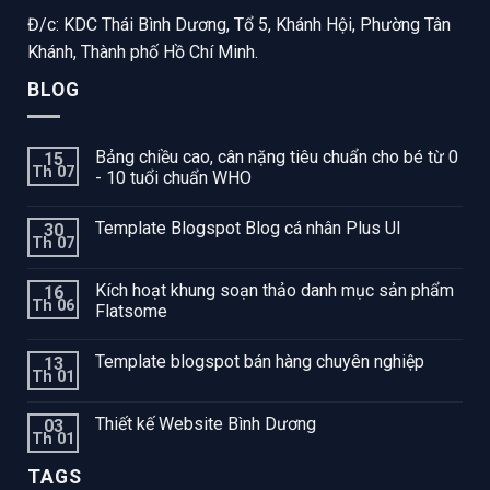
Đ/c: KDC Thái Bình Dương, Tổ 5, Khánh Hội, Phường Tân
Khánh, Thành phố Hồ Chí Minh.
BLOG
Bảng chiều cao, cân nặng tiêu chuẩn cho bé từ 0
15
Th 07
- 10 tuổi chuẩn WHO
Template Blogspot Blog cá nhân Plus UI
30
Th 07
Kích hoạt khung soạn thảo danh mục sản phẩm
16
Th 06
Flatsome
Template blogspot bán hàng chuyên nghiệp
13
Th 01
Thiết kế Website Bình Dương
03
Th 01
TAGS