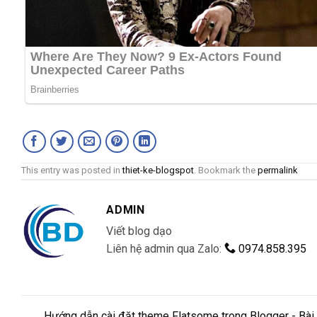
This entry was posted in
thiet-ke-blogspot
. Bookmark the
permalink
ADMIN
Viết blog dạo
Liên hệ admin qua Zalo:
0974.858.395
Hướng dẫn cài đặt theme Flatsome trong Blogger - Bài 