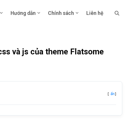
Hướng dẫn
Chính sách
Liên hệ
css và js của theme Flatsome
[
]
ẩn