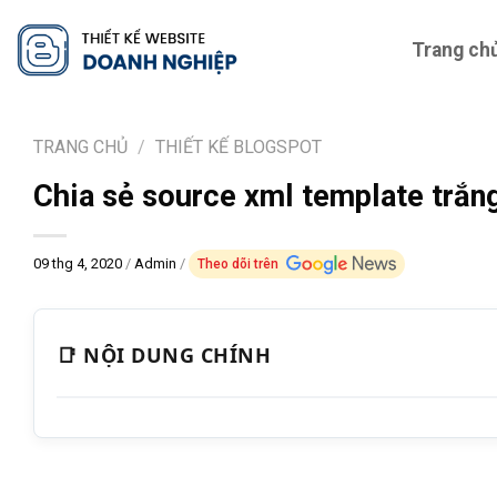
Skip
to
Trang ch
content
TRANG CHỦ
/
THIẾT KẾ BLOGSPOT
Chia sẻ source xml template trắn
09 thg 4, 2020
/
Admin
/
Theo dõi trên
📑 NỘI DUNG CHÍNH