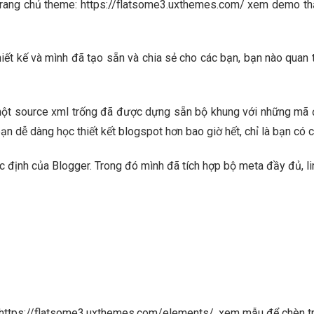
ỉ trang chủ theme: https://flatsome3.uxthemes.com/ xem demo t
hiết kế và mình đã tạo sẵn và chia sẻ cho các bạn, bạn nào quan 
ừ một source xml trống đã được dựng sẵn bộ khung với những mã
n dễ dàng học thiết kết blogspot hơn bao giờ hết, chỉ là bạn có ch
 định của Blogger. Trong đó mình đã tích hợp bộ meta đầy đủ, link
: https://flatsome3.uxthemes.com/elements/, xem mẫu để chèn tr