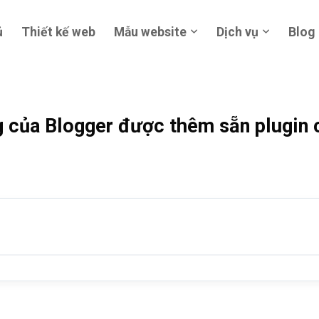
ủ
Thiết kế web
Mẫu website
Dịch vụ
Blog
g của Blogger được thêm sẵn plugin 