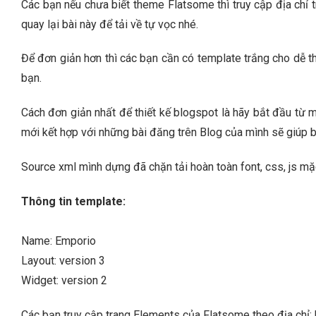
Các bạn nếu chưa biết theme Flatsome thì truy cập địa ch
quay lại bài này để tải về tự vọc nhé.
Để đơn giản hơn thì các bạn cần có template trắng cho dễ t
bạn.
Cách đơn giản nhất để thiết kế blogspot là hãy bắt đầu t
mới kết hợp với những bài đăng trên Blog của mình sẽ giúp bạ
Source xml mình dựng đã chặn tải hoàn toàn font, css, js mặc
Thông tin template:
Name: Emporio
Layout: version 3
Widget: version 2
Các bạn truy cập trang Elements của Flatsome theo địa chỉ