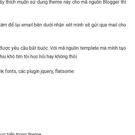
hấy thích muốn sử dụng theme này cho mã nguồn Blogger thì
tâm để lại email bên dưới nhận xét mình sẽ gửi qua mail cho
 được yêu cầu bắt buộc. Với mã nguồn template mà mình tạo
ịu khó tìm tòi học hỏi hay không thôi.
 fonts, các plugin jquery, flatsome.
ực tiếp trong theme