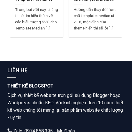
UI
Trong bài viết này, chúng
Hướng dẫn thay đổi font
ta sẽ tìm hiểu thêm về
chữ template median ui
các biểu tượng SVG cho
v1.6, mặc định của
Template Median [...]
theme hiển thị sẽ lỗi [...]
LIÊN HỆ
THIẾT KẾ BLOGSPOT
Dịch vụ thiết kế website trọn gói sử dụng Blogger hoặc
Wordpress chuẩn SEO. Với kinh nghiệm trên 10 năm thiết
kế web chúng tôi mang lại sản phẩm website chất lượng
- uy tín.
Zalo: 0974.858.395 - Mr. Đoàn