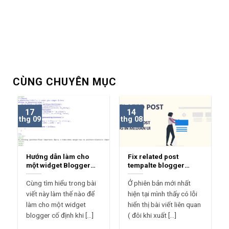
CÙNG CHUYÊN MỤC
17
14
thg 09
thg 08
Hướng dẫn làm cho
Fix related post
một widget Blogger
tempalte blogger
Sticky
median ui 1.7
Cùng tìm hiểu trong bài
Ở phiên bản mới nhất
viết này làm thế nào để
hiện tại mình thấy có lỗi
làm cho một widget
hiển thị bài viết liên quan
blogger cố định khi [...]
( đôi khi xuất [...]