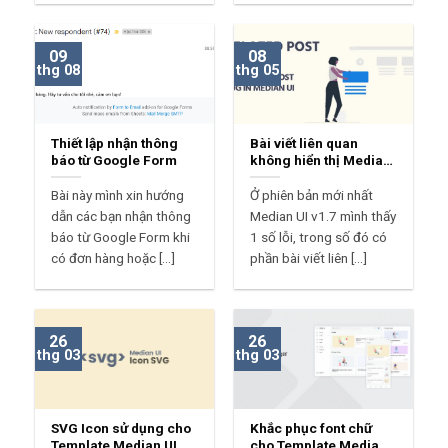
09
08
thg 08
thg 05
Thiết lập nhận thông
Bài viết liên quan
báo từ Google Form
không hiển thị Median
UI?
Bài này mình xin hướng
Ở phiên bản mới nhất
dẫn các bạn nhận thông
Median UI v1.7 mình thấy
báo từ Google Form khi
1 số lỗi, trong số đó có
có đơn hàng hoặc [...]
phần bài viết liên [...]
26
26
thg 03
thg 03
SVG Icon sử dụng cho
Khắc phục font chữ
Template Median UI
cho Template Median