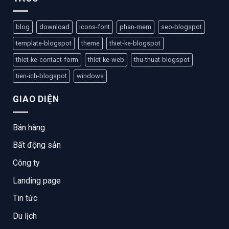
blog
download
icons-font
phan-mem
seo-blogspot
template-blogspot
theme
thiet-ke-blogspot
thiet-ke-contact-form
thiet-ke-web
thu-thuat-blogspot
tien-ich-blogspot
windows
GIAO DIỆN
Bán hàng
Bất động sản
Công ty
Landing page
Tin tức
Du lịch