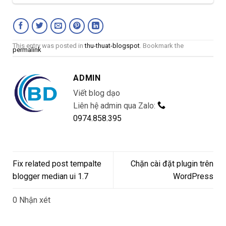
This entry was posted in
thu-thuat-blogspot
. Bookmark the
permalink
ADMIN
Viết blog dạo
Liên hệ admin qua Zalo:
0974.858.395
Fix related post tempalte
Chặn cài đặt plugin trên
blogger median ui 1.7
WordPress
0 Nhận xét