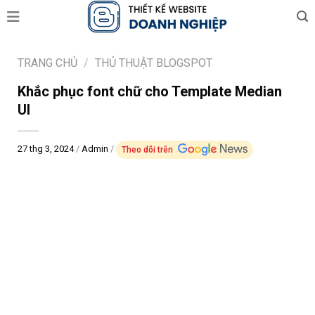
Skip
to
content
TRANG CHỦ
/
THỦ THUẬT BLOGSPOT
Khắc phục font chữ cho Template Median
UI
27 thg 3, 2024
/
Admin
/
Theo dõi trên