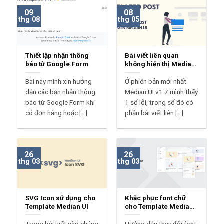
09
08
thg 08
thg 05
Thiết lập nhận thông
Bài viết liên quan
báo từ Google Form
không hiển thị Median
UI?
Bài này mình xin hướng
Ở phiên bản mới nhất
dẫn các bạn nhận thông
Median UI v1.7 mình thấy
báo từ Google Form khi
1 số lỗi, trong số đó có
có đơn hàng hoặc [...]
phần bài viết liên [...]
26
26
thg 03
thg 03
SVG Icon sử dụng cho
Khắc phục font chữ
Template Median UI
cho Template Median
UI
Trong bài viết này, chúng
Hướng dẫn thay đổi font