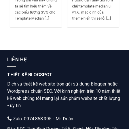
ta sẽ tìm hiểu thêm về
chữ template median ui
các biểu tượng SVG cho
v1.6, mặc định của
Template Median [...]
theme hiển thị sẽ lỗi [...]
LIÊN HỆ
THIẾT KẾ BLOGSPOT
Dịch vụ thiết kế website trọn gói sử dụng Blogger hoặc
Wordpress chuẩn SEO. Với kinh nghiệm trên 10 năm thiết
kế web chúng tôi mang lại sản phẩm website chất lượng
- uy tín.
Zalo: 0974.858.395 - Mr. Đoàn
Đ/c: KDC Thái Bình Dương, Tổ 5, Khánh Hội, Phường Tân