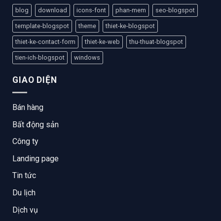
blog
download
icons-font
phan-mem
seo-blogspot
template-blogspot
theme
thiet-ke-blogspot
thiet-ke-contact-form
thiet-ke-web
thu-thuat-blogspot
tien-ich-blogspot
windows
GIAO DIỆN
Bán hàng
Bất động sản
Công ty
Landing page
Tin tức
Du lịch
Dịch vụ