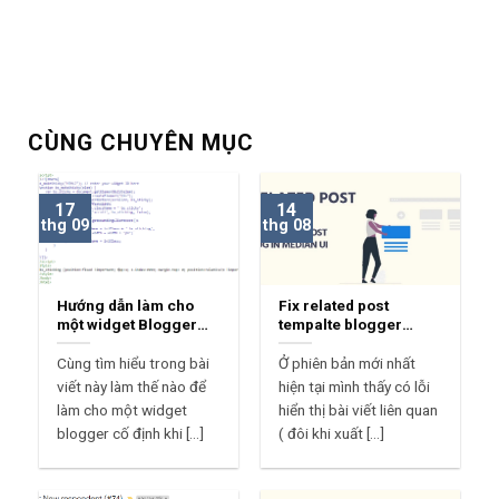
CÙNG CHUYÊN MỤC
17
14
thg 09
thg 08
Hướng dẫn làm cho
Fix related post
một widget Blogger
tempalte blogger
Sticky
median ui 1.7
Cùng tìm hiểu trong bài
Ở phiên bản mới nhất
viết này làm thế nào để
hiện tại mình thấy có lỗi
làm cho một widget
hiển thị bài viết liên quan
blogger cố định khi [...]
( đôi khi xuất [...]