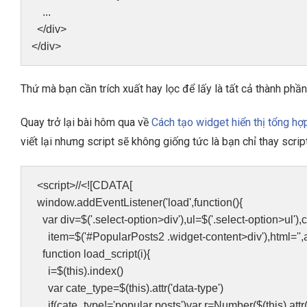
...
</div>
</div>
Thứ mà bạn cần trích xuất hay lọc để lấy là tất cả thành phần 
Quay trở lại bài hôm qua về
Cách tạo widget hiển thị tổng hợ
viết lại nhưng script sẽ không giống tức là bạn chỉ thay scrip
<script>//<![CDATA[
window.addEventListener('load',function(){
var div=$('.select-option>div'),ul=$('.select-option>ul'),ca
item=$('#PopularPosts2 .widget-content>div'),html='',a
function load_script(i){
i=$(this).index()
var cate_type=$(this).attr('data-type')
if(cate_type!='popular posts')var r=Number($(this).attr('