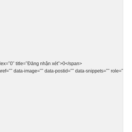
ndex="0" title="Đăng nhận xét">0</span>
f="" data-image="" data-postid="" data-snippets="" role="butt