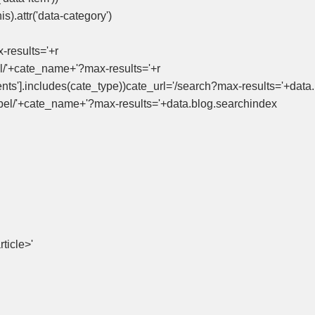
s).attr('data-category')
-results='+r
el/'+cate_name+'?max-results='+r
ts'].includes(cate_type))cate_url='/search?max-results='+data
abel/'+cate_name+'?max-results='+data.blog.searchindex
ticle>'