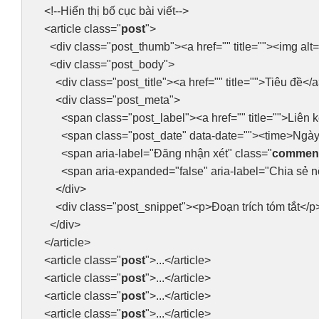
<!--Hiển thị bố cục bài viết-->
<article class="
post
">
<div class="post_thumb"><a href="" title=""><img alt="
<div class="post_body">
<div class="post_title"><a href="" title="">Tiêu đề</a
<div class="post_meta">
<span class="post_label"><a href="" title="">Liên k
<span class="post_date" data-date=""><time>Ngày 
<span aria-label="Đăng nhận xét" class="
comment
<span aria-expanded="false" aria-label="Chia sẻ nội du
</div>
<div class="post_snippet"><p>Đoạn trích tóm tắt</p><a
</div>
</article>
<article class="
post
">...</article>
<article class="
post
">...</article>
<article class="
post
">...</article>
<article class="
post
">...</article>