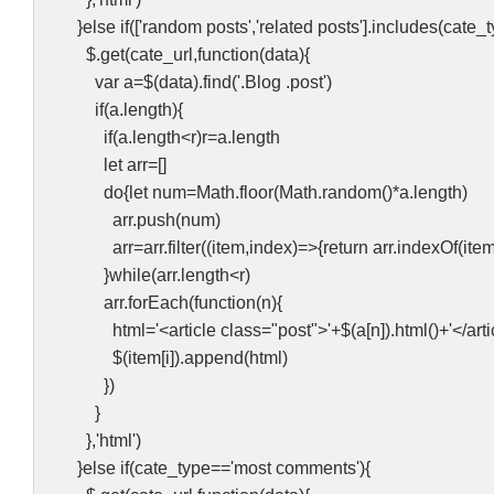
}else if(['random posts','related posts'].includes(cate_t
$.get(cate_url,function(data){
var a=$(data).find('.Blog .post')
if(a.length){
if(a.length<r)r=a.length
let arr=[]
do{let num=Math.floor(Math.random()*a.length)
arr.push(num)
arr=arr.filter((item,index)=>{return arr.indexOf(item
}while(arr.length<r)
arr.forEach(function(n){
html='<article class="post">'+$(a[n]).html()+'</artic
$(item[i]).append(html)
})
}
},'html')
}else if(cate_type=='most comments'){