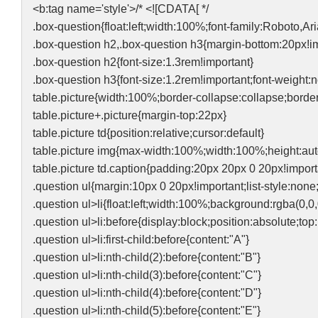
<b:tag name='style'>/* <![CDATA[ */
.box-question{float:left;width:100%;font-family:Roboto,Ari
.box-question h2,.box-question h3{margin-bottom:20px!im
.box-question h2{font-size:1.3rem!important}
.box-question h3{font-size:1.2rem!important;font-weight:
table.picture{width:100%;border-collapse:collapse;bord
table.picture+.picture{margin-top:22px}
table.picture td{position:relative;cursor:default}
table.picture img{max-width:100%;width:100%;height:aut
table.picture td.caption{padding:20px 20px 0 20px!import
.question ul{margin:10px 0 20px!important;list-style:none
.question ul>li{float:left;width:100%;background:rgba(0,0
.question ul>li:before{display:block;position:absolute;to
.question ul>li:first-child:before{content:"A"}
.question ul>li:nth-child(2):before{content:"B"}
.question ul>li:nth-child(3):before{content:"C"}
.question ul>li:nth-child(4):before{content:"D"}
.question ul>li:nth-child(5):before{content:"E"}