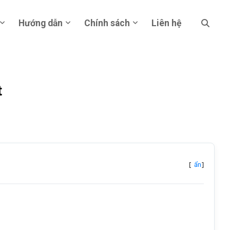
Hướng dẫn
Chính sách
Liên hệ
t
[
]
ẩn