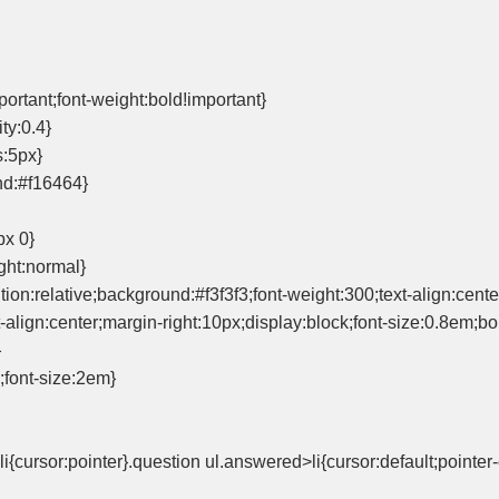
portant;font-weight:bold!important}
ty:0.4}
s:5px}
und:#f16464}
px 0}
ight:normal}
ition:relative;background:#f3f3f3;font-weight:300;text-align:cent
xt-align:center;margin-right:10px;display:block;font-size:0.8em
}
;font-size:2em}
cursor:pointer}.question ul.answered>li{cursor:default;pointer