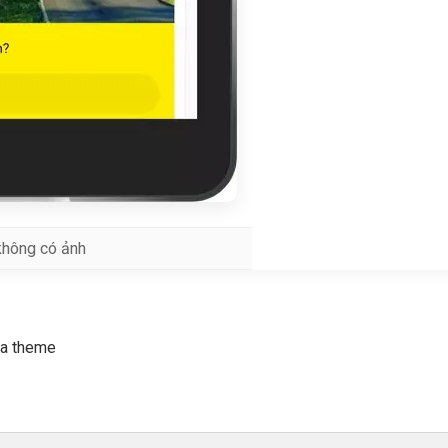
không có ảnh
ủa theme