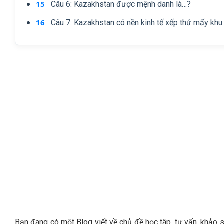
Câu 6: Kazakhstan được mệnh danh là…?
Câu 7: Kazakhstan có nền kinh tế xếp thứ mấy khu
Bạn đang có một Blog viết về chủ đề học tâp, tư vấn, khảo sát