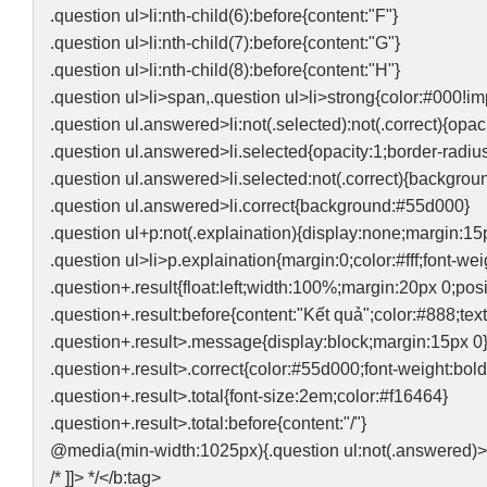
.question ul>li:nth-child(6):before{content:"F"}
.question ul>li:nth-child(7):before{content:"G"}
.question ul>li:nth-child(8):before{content:"H"}
.question ul>li>span,.question ul>li>strong{color:#000!im
.question ul.answered>li:not(.selected):not(.correct){opaci
.question ul.answered>li.selected{opacity:1;border-radiu
.question ul.answered>li.selected:not(.correct){backgro
.question ul.answered>li.correct{background:#55d000}
.question ul+p:not(.explaination){display:none;margin:15
.question ul>li>p.explaination{margin:0;color:#fff;font-we
.question+.result{float:left;width:100%;margin:20px 0;pos
.question+.result:before{content:"Kết quả";color:#888;te
.question+.result>.message{display:block;margin:15px 0
.question+.result>.correct{color:#55d000;font-weight:bold
.question+.result>.total{font-size:2em;color:#f16464}
.question+.result>.total:before{content:"/"}
@media(min-width:1025px){.question ul:not(.answered)>li{
/* ]]> */</b:tag>