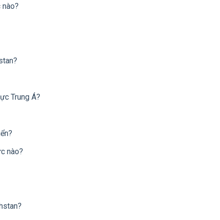
c nào?
stan?
vực Trung Á?
iển?
ực nào?
khstan?