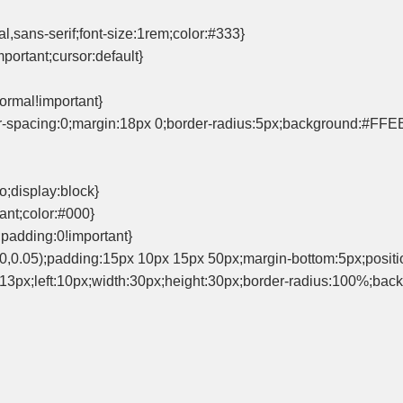
al,sans-serif;font-size:1rem;color:#333}
portant;cursor:default}
normal!important}
er-spacing:0;margin:18px 0;border-radius:5px;background:#FFEB
o;display:block}
ant;color:#000}
;padding:0!important}
,0,0.05);padding:15px 10px 15px 50px;margin-bottom:5px;position:
p:13px;left:10px;width:30px;height:30px;border-radius:100%;backg