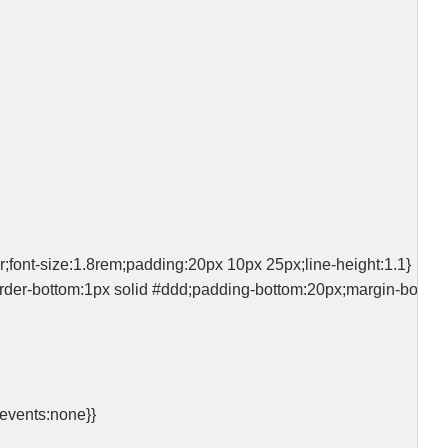
er;font-size:1.8rem;padding:20px 10px 25px;line-height:1.1}
;border-bottom:1px solid #ddd;padding-bottom:20px;margin-botto
-events:none}}