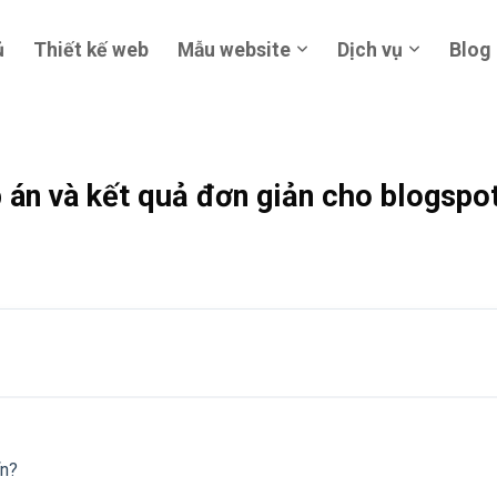
ủ
Thiết kế web
Mẫu website
Dịch vụ
Blog
 án và kết quả đơn giản cho blogspo
ển?