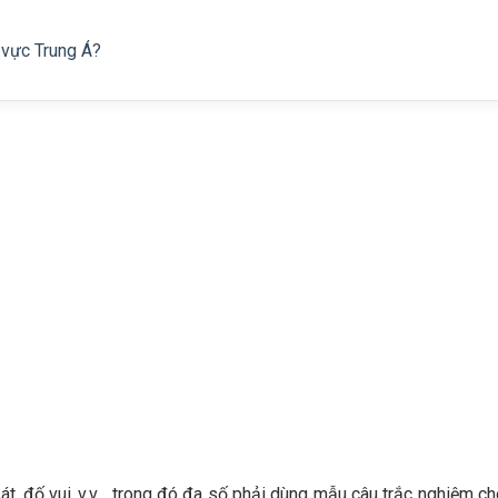
 vực Trung Á?
, đố vui,.v.v.., trong đó đa số phải dùng mẫu câu trắc nghiệm cho