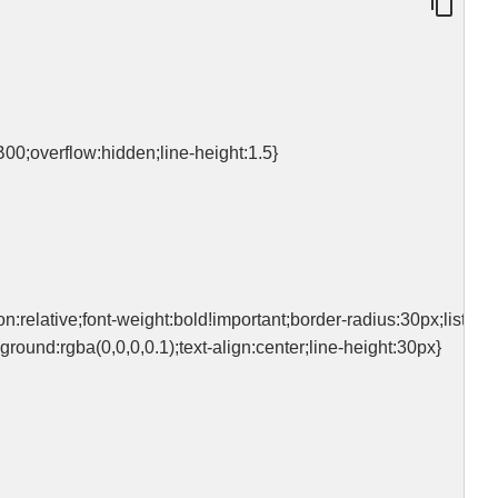
00;overflow:hidden;line-height:1.5}
relative;font-weight:bold!important;border-radius:30px;list-styl
round:rgba(0,0,0,0.1);text-align:center;line-height:30px}