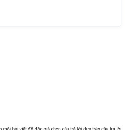
 mỗi bài viết để độc giả chọn câu trả lời dựa trên câu trả lời