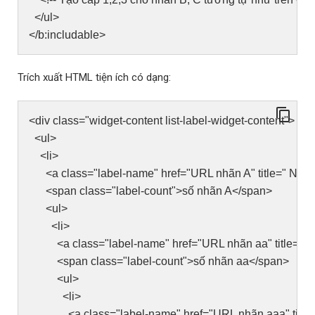
</ul>
</b:includable>
Trích xuất HTML tiện ích có dạng:
<div class="widget-content list-label-widget-content">
<ul>
<li>
<a class="label-name" href="URL nhãn A" title=" Nhã
<span class="label-count">số nhãn A</span>
<ul>
<li>
<a class="label-name" href="URL nhãn aa" title=" 
<span class="label-count">số nhãn aa</span>
<ul>
<li>
<a class="label-name" href="URL nhãn aaa" title=