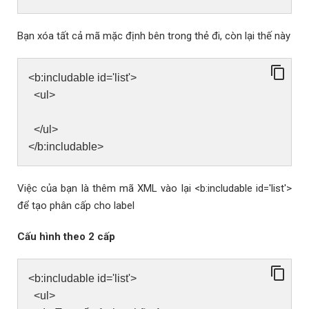
Bạn xóa tất cả mã mặc định bên trong thẻ đi, còn lại thế này
<b:includable id='list'>
<ul>
</ul>
</b:includable>
Việc của bạn là thêm mã XML vào lại <b:includable id='list'>
để tạo phân cấp cho label
Cấu hình theo 2 cấp
<b:includable id='list'>
<ul>