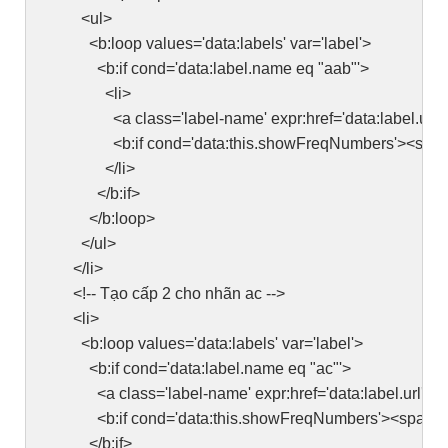
<ul>
<b:loop values='data:labels' var='label'>
<b:if cond='data:label.name eq "aab"'>
<li>
<a class='label-name' expr:href='data:label.url'><
<b:if cond='data:this.showFreqNumbers'><span class
</li>
</b:if>
</b:loop>
</ul>
</li>
<!-- Tạo cấp 2 cho nhãn ac -->
<li>
<b:loop values='data:labels' var='label'>
<b:if cond='data:label.name eq "ac"'>
<a class='label-name' expr:href='data:label.url'><d
<b:if cond='data:this.showFreqNumbers'><span class=
</b:if>