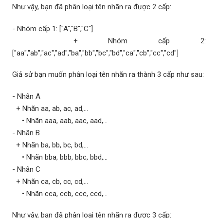
Như vậy, bạn đã phân loại tên nhãn ra được 2 cấp:
- Nhóm cấp 1: ["A","B","C"]
+ Nhóm cấp 2:
["aa","ab","ac","ad","ba","bb","bc","bd","ca","cb","cc","cd"]
Giả sử bạn muốn phân loại tên nhãn ra thành 3 cấp như sau:
- Nhãn A
+ Nhãn aa, ab, ac, ad,...
• Nhãn aaa, aab, aac, aad,...
- Nhãn B
+ Nhãn ba, bb, bc, bd,...
• Nhãn bba, bbb, bbc, bbd,...
- Nhãn C
+ Nhãn ca, cb, cc, cd,...
• Nhãn cca, ccb, ccc, ccd,...
Như vậy, bạn đã phân loại tên nhãn ra được 3 cấp: