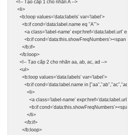
<!-- Tạo cấp 1 cho nhãn A -->
<li>
<b:loop values='data:labels' var='label'>
<b:if cond='data:label.name eq "A"'>
<a class='label-name' expr:href='data:label.url' expr:t
<b:if cond='data:this.showFreqNumbers'><span class='
</b:if>
</b:loop>
<!-- Tạo cấp 2 cho nhãn aa, ab, ac, ad -->
<ul>
<b:loop values='data:labels' var='label'>
<b:if cond='data:label.name in ["aa","ab","ac","ad"]'>
<li>
<a class='label-name' expr:href='data:label.url'><d
<b:if cond='data:this.showFreqNumbers'><span class=
</li>
</b:if>
</b:loop>