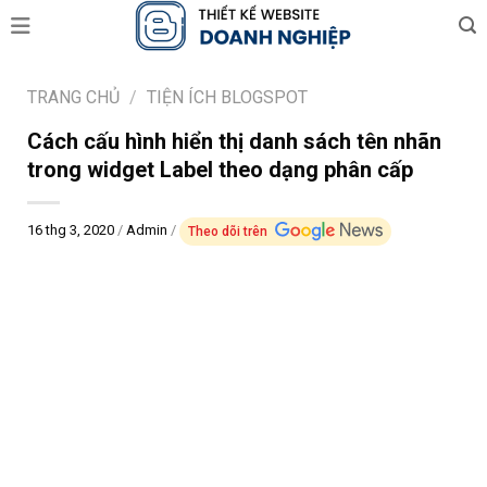
Skip
to
content
TRANG CHỦ
/
TIỆN ÍCH BLOGSPOT
Cách cấu hình hiển thị danh sách tên nhãn
trong widget Label theo dạng phân cấp
16 thg 3, 2020
/
Admin
/
Theo dõi trên