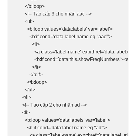
</b:loop>
<!-- Tạo cấp 3 cho nhãn aac -->
<ul>
<b:loop values='data:labels' var='label'>
<b:if cond='data:label.name eq "aac"'>
<li>
<a class='label-name' expr:href='data:label.url'><
<b:if cond='data:this.showFreqNumbers'><span class
</li>
</b:if>
</b:loop>
</ul>
</li>
<!-- Tạo cấp 2 cho nhãn ad -->
<li>
<b:loop values='data:labels' var='label'>
<b:if cond='data:label.name eq "ad"'>
<a class='label-name' expr:href='data:label.url'><d