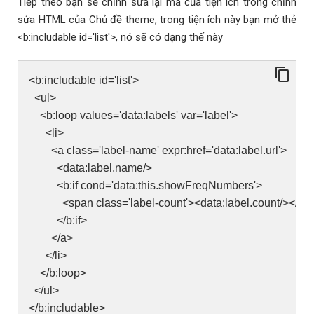
Tiếp theo bạn sẽ chỉnh sửa lại mã của tiện ích trong chỉnh
sửa HTML của Chủ đề theme, trong tiện ích này bạn mở thẻ
<b:includable id='list'>, nó sẽ có dạng thế này
<b:includable id='list'>
<ul>
<b:loop values='data:labels' var='label'>
<li>
<a class='label-name' expr:href='data:label.url'>
<data:label.name/>
<b:if cond='data:this.showFreqNumbers'>
<span class='label-count'><data:label.count/></sp
</b:if>
</a>
</li>
</b:loop>
</ul>
</b:includable>