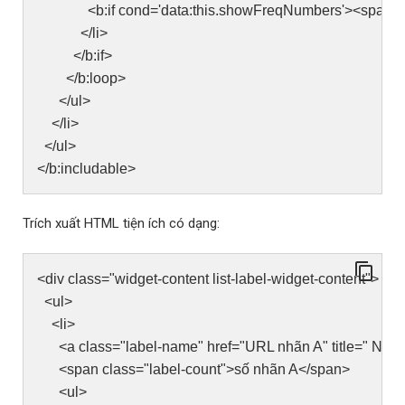
<b:if cond='data:this.showFreqNumbers'><span class=
</li>
</b:if>
</b:loop>
</ul>
</li>
</ul>
</b:includable>
Trích xuất HTML tiện ích có dạng:
<div class="widget-content list-label-widget-content">
<ul>
<li>
<a class="label-name" href="URL nhãn A" title=" Nhã
<span class="label-count">số nhãn A</span>
<ul>