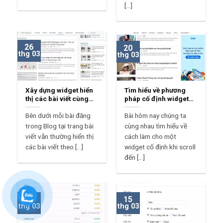
[...]
26
20
thg 03
thg 03
Xây dựng widget hiển
Tìm hiểu về phương
thị các bài viết cùng
pháp cố định widget
tác giả từ nguồn cấp
khi scroll đến widget
Blog
Bên dưới mỗi bài đăng
Bài hôm nay chúng ta
trong Blog tại trang bài
cùng nhau tìm hiểu về
viết vẫn thường hiển thị
cách làm cho một
các bài viết theo [...]
widget cố định khi scroll
đến [...]
19
15
thg 03
thg 03