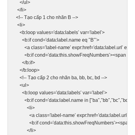
</ul>
</li>
<!-- Tạo cấp 1 cho nhãn B -->
<li>
<b:loop values='data:labels' var='label'>
<b:if cond='data:label.name eq "B"'>
<a class='label-name' expr:href='data:label.url' expr:t
<b:if cond='data:this.showFreqNumbers'><span class='
</b:if>
</b:loop>
<!-- Tạo cấp 2 cho nhãn ba, bb, bc, bd -->
<ul>
<b:loop values='data:labels' var='label'>
<b:if cond='data:label.name in ["ba","bb","bc","bd"]'>
<li>
<a class='label-name' expr:href='data:label.url'><d
<b:if cond='data:this.showFreqNumbers'><span class=
</li>