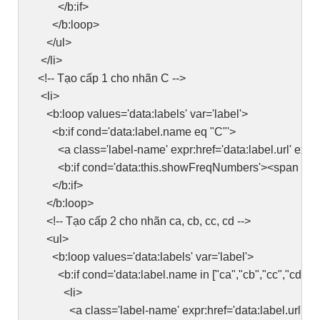
</b:if>
</b:loop>
</ul>
</li>
<!-- Tạo cấp 1 cho nhãn C -->
<li>
<b:loop values='data:labels' var='label'>
<b:if cond='data:label.name eq "C"'>
<a class='label-name' expr:href='data:label.url' expr:t
<b:if cond='data:this.showFreqNumbers'><span class='
</b:if>
</b:loop>
<!-- Tạo cấp 2 cho nhãn ca, cb, cc, cd -->
<ul>
<b:loop values='data:labels' var='label'>
<b:if cond='data:label.name in ["ca","cb","cc","cd"]'>
<li>
<a class='label-name' expr:href='data:label.url'><d