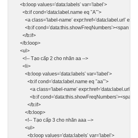
<b:loop values='data:labels' var='label'>
<b:if cond='data:label.name eq "A"'>
<a class='label-name' expr:href='data:label.url' expr:t
<b:if cond='data:this.showFreqNumbers'><span class='
</b:if>
</b:loop>
<ul>
<!-- Tạo cấp 2 cho nhãn aa -->
<li>
<b:loop values='data:labels' var='label'>
<b:if cond='data:label.name eq "aa"'>
<a class='label-name' expr:href='data:label.url'><d
<b:if cond='data:this.showFreqNumbers'><span class=
</b:if>
</b:loop>
<!-- Tạo cấp 3 cho nhãn aaa -->
<ul>
<b:loop values='data:labels' var='label'>