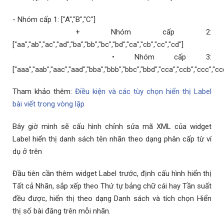
- Nhóm cấp 1: ["A","B","C"]
+ Nhóm cấp 2:
["aa","ab","ac","ad","ba","bb","bc","bd","ca","cb","cc","cd"]
• Nhóm cấp 3:
["aaa","aab","aac","aad","bba","bbb","bbc","bbd","cca","ccb","ccc","cc
Tham khảo thêm:
Điều kiện và các tùy chọn hiển thị Label
bài viết trong vòng lặp
Bây giờ mình sẽ cấu hình chỉnh sửa mã XML của widget
Label hiển thị danh sách tên nhãn theo dạng phân cấp từ ví
dụ ở trên
Đầu tiên cần thêm widget Label trước, định cấu hình hiển thị
Tất cả Nhãn, sắp xếp theo Thứ tự bảng chữ cái hay Tần suất
đều được, hiển thị theo dạng Danh sách và tích chọn Hiển
thị số bài đăng trên mỗi nhãn.