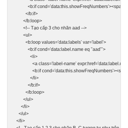
<b:if cond='data:this.showFreqNumbers'><span class=
</b:if>
</b:loop>
<!-- Tạo cấp 3 cho nhãn aad -->
<ul>
<b:loop values='data:labels' var='label'>
<b:if cond='data:label.name eq "aad"'>
<li>
<a class='label-name' expr:href='data:label.url'><
<b:if cond='data:this.showFreqNumbers'><span class
</li>
</b:if>
</b:loop>
</ul>
</li>
</ul>
</li>
<!-- Tạo cấp 1,2,3 cho nhãn B, C tương tự như trên -->