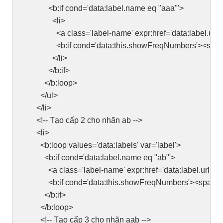
<b:if cond='data:label.name eq "aaa"'>
<li>
<a class='label-name' expr:href='data:label.url'><
<b:if cond='data:this.showFreqNumbers'><span class
</li>
</b:if>
</b:loop>
</ul>
</li>
<!-- Tạo cấp 2 cho nhãn ab -->
<li>
<b:loop values='data:labels' var='label'>
<b:if cond='data:label.name eq "ab"'>
<a class='label-name' expr:href='data:label.url'><d
<b:if cond='data:this.showFreqNumbers'><span class=
</b:if>
</b:loop>
<!-- Tạo cấp 3 cho nhãn aab -->