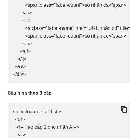
<span class="label-count">số nhãn ca</span>
</li>
<li>
<a class="label-name" href="URL nhãn cd" title=" N
<span class="label-count">số nhãn cd</span>
</li>
</ul>
</li>
</ul>
</div>
Cấu hình theo 3 cấp
<b:includable id='list'>
<ul>
<!-- Tạo cấp 1 cho nhãn A -->
<li>