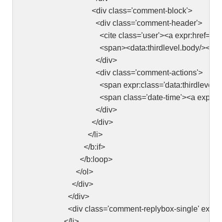
<div class='comment-block'>
<div class='comment-header'>
<cite class='user'><a expr:href='data:thirdlevel.aut
<span><data:thirdlevel.body/></sp
</div>
<div class='comment-actions'>
<span expr:class='data:thirdlevel.adminClass'><a e
<span class='date-time'><a expr:href='data:thirdleve
</div>
</div>
</li>
</b:if>
</b:loop>
</ol>
</div>
</div>
<div class='comment-replybox-single' expr:id='&quo
</li>