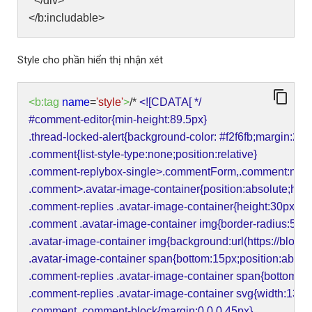
</div>
</b:includable>
Style cho phần hiển thị nhận xét
<b:tag
name
=
'style'
>
/*
<![CDATA[ */
#comment-editor{min-height:89.5px}
.thread-locked-alert{background-color: #f2f6fb;margin:20p
.comment{list-style-type:none;position:relative}
.comment-replybox-single>.commentForm,.comment:not(:l
.comment>.avatar-image-container{position:absolute;heig
.comment-replies .avatar-image-container{height:30px;wi
.comment .avatar-image-container img{border-radius:50
.avatar-image-container img{background:url(https:/
.avatar-image-container span{bottom:15px;position:absolut
.comment-replies .avatar-image-container span{bottom:1
.comment-replies .avatar-image-container svg{width:13px
.comment .comment-block{margin:0 0 0 45px}