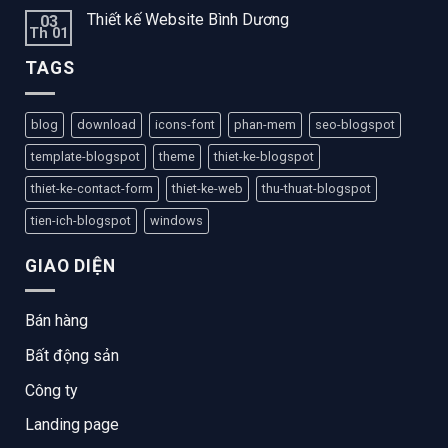
Thiết kế Website Bình Dương
03
Th 01
TAGS
blog
download
icons-font
phan-mem
seo-blogspot
template-blogspot
theme
thiet-ke-blogspot
thiet-ke-contact-form
thiet-ke-web
thu-thuat-blogspot
tien-ich-blogspot
windows
GIAO DIỆN
Bán hàng
Bất động sản
Công ty
Landing page