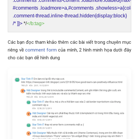
.comments .comments-content .loadmore.loaded{max-heigh
#comments .loadmore>a,#comments .showless>a{color:
.comment-thread.inline-thread.hidden{display:block}
/* ]]>
*/
</b:tag>
Các bạn đọc tham khảo thêm các bài viết trong chuyên mục
riêng về
comment form
của mình, 2 hình minh họa dưới đây
cho các bạn dễ hình dung