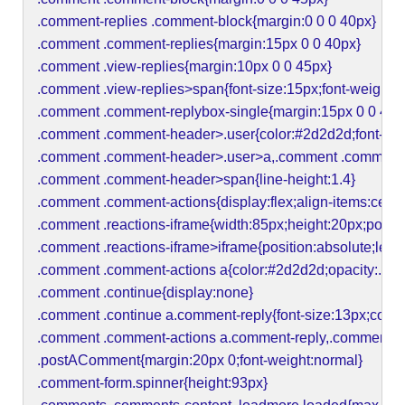
.comment-replies .comment-block{margin:0 0 0 40px}
.comment .comment-replies{margin:15px 0 0 40px}
.comment .view-replies{margin:10px 0 0 45px}
.comment .view-replies>span{font-size:15px;font-weight:
.comment .comment-replybox-single{margin:15px 0 0 45p
.comment .comment-header>.user{color:#2d2d2d;font-styl
.comment .comment-header>.user>a,.comment .comment-
.comment .comment-header>span{line-height:1.4}
.comment .comment-actions{display:flex;align-items:center
.comment .reactions-iframe{width:85px;height:20px;positio
.comment .reactions-iframe>iframe{position:absolute;left:
.comment .comment-actions a{color:#2d2d2d;opacity:.8}
.comment .continue{display:none}
.comment .continue a.comment-reply{font-size:13px;color
.comment .comment-actions a.comment-reply,.comment .c
.postAComment{margin:20px 0;font-weight:normal}
.comment-form.spinner{height:93px}