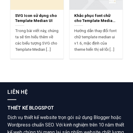
SVG Icon sử dụng cho
Khắc phục font chữ
Template Median UI
cho Template Median
UI
Trong bài viết này, chúng
Hướng dẫn thay đổi font
ta sẽ tìm hiểu thêm về
chữ template median ui
các biểu tượng SVG cho
v1.6, mặc định của
Template Median [...]
theme hiển thị sẽ lỗi [...]
LIÊN HỆ
THIẾT KẾ BLOGSPOT
Dịch vụ thiết kế website trọn gói sử dụng Blogger hoặc
Wordpress chuẩn SEO. Với kinh nghiệm trên 10 năm thiết
kế web chúng tôi mang lại sản phẩm website chất lượng