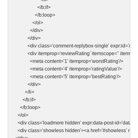
</b:if>
</b:loop>
</ol>
</div>
</div>
<div class='comment-replybox-single' expr:id='&quot;c&
<div itemprop='reviewRating' itemscope='' itemtype='
<meta content='1' itemprop='worstRating'/>
<meta content='4' itemprop='ratingValue'/>
<meta content='5' itemprop='bestRating'/>
</div>
</li>
</b:if>
</b:loop>
</ol>
<div class='loadmore hidden' expr:data-post-id='data:pos
<div class='showless hidden'><a href='#showless' rel='nof