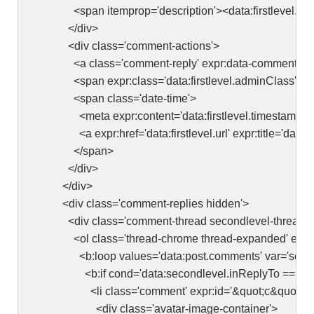
<span itemprop='description'><data:firstlevel.bod
</div>
<div class='comment-actions'>
<a class='comment-reply' expr:data-comment-id='data:first
<span expr:class='data:firstlevel.adminClass'><a expr:
<span class='date-time'>
<meta expr:content='data:firstlevel.timestamp' ite
<a expr:href='data:firstlevel.url' expr:title='data:first
</span>
</div>
</div>
<div class='comment-replies hidden'>
<div class='comment-thread secondlevel-thread' expr:id
<ol class='thread-chrome thread-expanded' expr:id='&q
<b:loop values='data:post.comments' var='secon
<b:if cond='data:secondlevel.inReplyTo == data:fi
<li class='comment' expr:id='&quot;c&quot; + dat
<div class='avatar-image-container'>