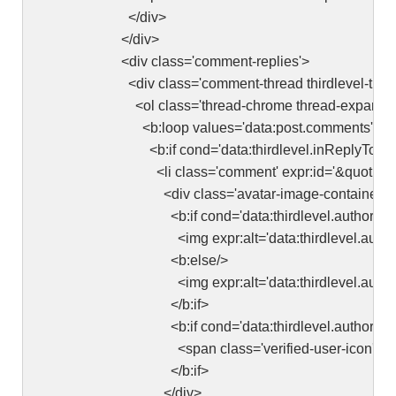
</div>
</div>
<div class='comment-replies'>
<div class='comment-thread thirdlevel-thread' expr
<ol class='thread-chrome thread-expanded' expr:id
<b:loop values='data:post.comments' var='th
<b:if cond='data:thirdlevel.inReplyTo == dat
<li class='comment' expr:id='&quot;c&quot; + 
<div class='avatar-image-container'>
<b:if cond='data:thirdlevel.authorPhoto
<img expr:alt='data:thirdlevel.author' expr:src='
<b:else/>
<img expr:alt='data:thirdlevel.author' src='h
</b:if>
<b:if cond='data:thirdlevel.author == data:
<span class='verified-user-icon'><svg height='15px' v
</b:if>
</div>