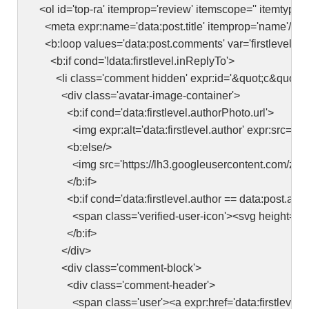
<ol id='top-ra' itemprop='review' itemscope='' itemtype=
<meta expr:name='data:post.title' itemprop='name'/>
<b:loop values='data:post.comments' var='firstlevel'>
<b:if cond='!data:firstlevel.inReplyTo'>
<li class='comment hidden' expr:id='&quot;c&quot; + da
<div class='avatar-image-container'>
<b:if cond='data:firstlevel.authorPhoto.url'>
<img expr:alt='data:firstlevel.author' expr:src='resize
<b:else/>
<img src='https://lh3.googleusercontent.com/zFdxG
</b:if>
<b:if cond='data:firstlevel.author == data:post.auth
<span class='verified-user-icon'><svg height='15px' vie
</b:if>
</div>
<div class='comment-block'>
<div class='comment-header'>
<span class='user'><a expr:href='data:firstlevel.authorU