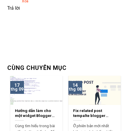
Xóa
Trả lời
CÙNG CHUYÊN MỤC
17
14
thg 09
thg 08
Hướng dẫn làm cho
Fix related post
một widget Blogger
tempalte blogger
Sticky
median ui 1.7
Cùng tìm hiểu trong bài
Ở phiên bản mới nhất