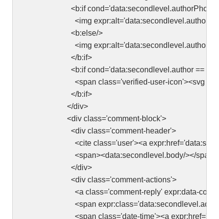
<b:if cond='data:secondlevel.authorPhoto.ur
<img expr:alt='data:secondlevel.author' expr:src='
<b:else/>
<img expr:alt='data:secondlevel.author' src='h
</b:if>
<b:if cond='data:secondlevel.author == data:p
<span class='verified-user-icon'><svg height='15px' vi
</b:if>
</div>
<div class='comment-block'>
<div class='comment-header'>
<cite class='user'><a expr:href='data:secondlevel.aut
<span><data:secondlevel.body/></span>
</div>
<div class='comment-actions'>
<a class='comment-reply' expr:data-comment-id='data:s
<span expr:class='data:secondlevel.adminClass'><a e
<span class='date-time'><a expr:href='data:secondlev