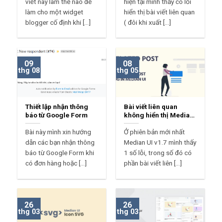
viết này làm thế nào để
hiện tại mình thấy có lỗi
làm cho một widget
hiển thị bài viết liên quan
blogger cố định khi [...]
( đôi khi xuất [...]
09
08
thg 08
thg 05
Thiết lập nhận thông
Bài viết liên quan
báo từ Google Form
không hiển thị Median
UI?
Bài này mình xin hướng
Ở phiên bản mới nhất
dẫn các bạn nhận thông
Median UI v1.7 mình thấy
báo từ Google Form khi
1 số lỗi, trong số đó có
có đơn hàng hoặc [...]
phần bài viết liên [...]
26
26
thg 03
thg 03