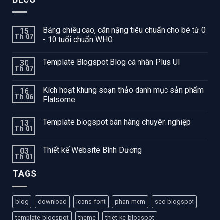
Bảng chiều cao, cân nặng tiêu chuẩn cho bé từ 0
15
Th 07
- 10 tuổi chuẩn WHO
Template Blogspot Blog cá nhân Plus UI
30
Th 07
Kích hoạt khung soạn thảo danh mục sản phẩm
16
Th 06
Flatsome
Template blogspot bán hàng chuyên nghiệp
13
Th 01
Thiết kế Website Bình Dương
03
Th 01
TAGS
blog
download
icons-font
phan-mem
seo-blogspot
template-blogspot
theme
thiet-ke-blogspot