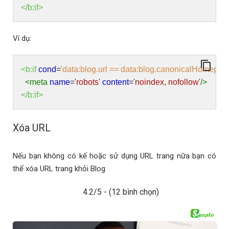
</b:if>
Ví dụ:
<b:if
cond
=
'data:blog.url == data:blog.canonicalHomepage
<meta
name
=
'robots'
content
=
'noindex, nofollow'
/>
</b:if>
Xóa URL
Nếu bạn không có kế hoặc sử dụng URL trang nữa bạn có
thể xóa URL trang khỏi Blog
4.2/5 - (12 bình chọn)