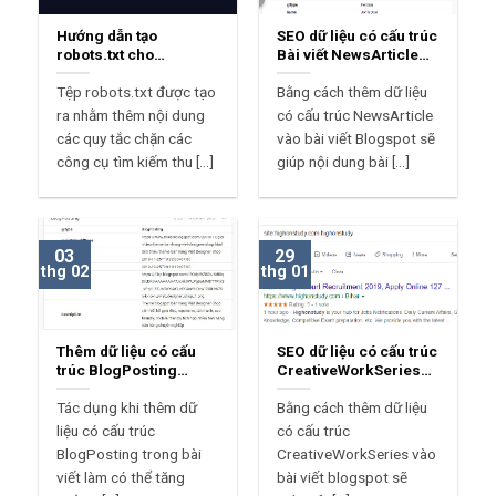
Hướng dẫn tạo
SEO dữ liệu có cấu trúc
robots.txt cho
Bài viết NewsArticle
Blogspot
cho Blogspot
Tệp robots.txt được tạo
Bằng cách thêm dữ liệu
ra nhằm thêm nội dung
có cấu trúc NewsArticle
các quy tắc chặn các
vào bài viết Blogspot sẽ
công cụ tìm kiếm thu [...]
giúp nội dung bài [...]
03
29
thg 02
thg 01
Thêm dữ liệu có cấu
SEO dữ liệu có cấu trúc
trúc BlogPosting
CreativeWorkSeries
trong bài viết blogspot
cho Blogspot
Tác dụng khi thêm dữ
Bằng cách thêm dữ liệu
liệu có cấu trúc
có cấu trúc
BlogPosting trong bài
CreativeWorkSeries vào
viết làm có thể tăng
bài viết blogspot sẽ