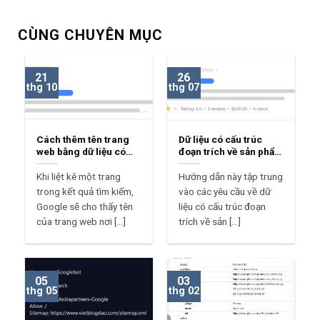
CÙNG CHUYÊN MỤC
21
26
thg 10
thg 07
Cách thêm tên trang
Dữ liệu có cấu trúc
web bằng dữ liệu có
đoạn trích về sản phẩm
cấu trúc Blogspot
Blogspot
Khi liệt kê một trang
Hướng dẫn này tập trung
trong kết quả tìm kiếm,
vào các yêu cầu về dữ
Google sẽ cho thấy tên
liệu có cấu trúc đoạn
của trang web nơi [...]
trích về sản [...]
05
03
thg 05
thg 02