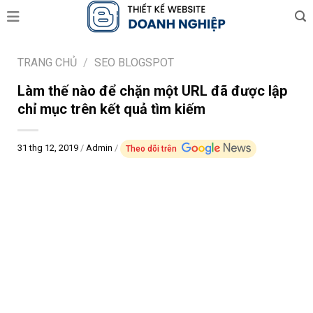
Skip
to
content
TRANG CHỦ
/
SEO BLOGSPOT
Làm thế nào để chặn một URL đã được lập
chỉ mục trên kết quả tìm kiếm
31 thg 12, 2019
/
Admin
/
Theo dõi trên