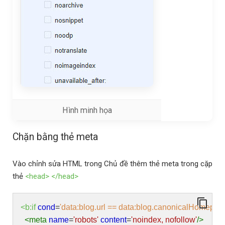
Hình minh họa
Chặn bằng thẻ meta
Vào chỉnh sửa HTML trong Chủ đề thêm thẻ meta trong cặp
thẻ
<head>
</head>
<b:if
cond
=
'data:blog.url == data:blog.canonicalHomepa
<meta
name
=
'robots'
content
=
'noindex, nofollow'
/>