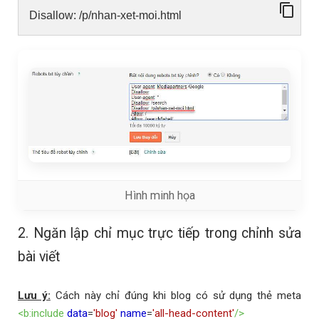
Disallow: /p/nhan-xet-moi.html
Hình minh họa
2. Ngăn lập chỉ mục trực tiếp trong chỉnh sửa
bài viết
Lưu ý:
Cách này chỉ đúng khi blog có sử dụng thẻ meta
<b:include
data
=
'blog'
name
=
'all-head-content'
/>