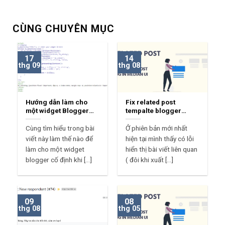
CÙNG CHUYÊN MỤC
17
14
thg 09
thg 08
Hướng dẫn làm cho
Fix related post
một widget Blogger
tempalte blogger
Sticky
median ui 1.7
Cùng tìm hiểu trong bài
Ở phiên bản mới nhất
viết này làm thế nào để
hiện tại mình thấy có lỗi
làm cho một widget
hiển thị bài viết liên quan
blogger cố định khi [...]
( đôi khi xuất [...]
09
08
thg 08
thg 05