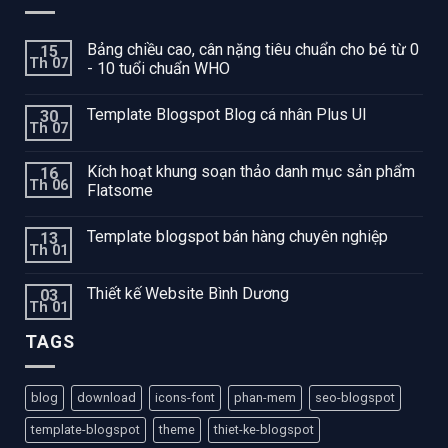
Bảng chiều cao, cân nặng tiêu chuẩn cho bé từ 0
15
Th 07
- 10 tuổi chuẩn WHO
Template Blogspot Blog cá nhân Plus UI
30
Th 07
Kích hoạt khung soạn thảo danh mục sản phẩm
16
Th 06
Flatsome
Template blogspot bán hàng chuyên nghiệp
13
Th 01
Thiết kế Website Bình Dương
03
Th 01
TAGS
blog
download
icons-font
phan-mem
seo-blogspot
template-blogspot
theme
thiet-ke-blogspot