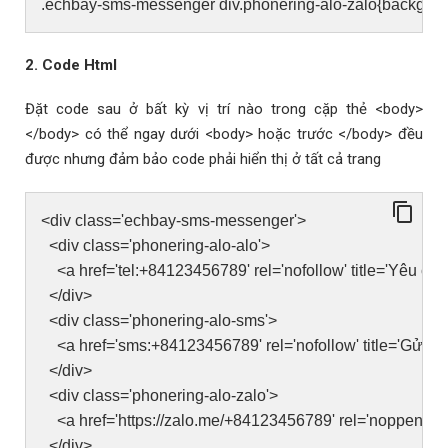
.echbay-sms-messenger div.phonering-alo-zalo{ba
2. Code Html
Đặt code sau ở bất kỳ vị trí nào trong cặp thẻ <body>
</body> có thể ngay dưới <body> hoặc trước </body> đều
được nhưng đảm bảo code phải hiển thị ở tất cả trang
<div class='echbay-sms-messenger'>
<div class='phonering-alo-alo'>
<a href='tel:+84123456789' rel='nofollow' title='Yêu cầu 
</div>
<div class='phonering-alo-sms'>
<a href='sms:+84123456789' rel='nofollow' title='Gửi tin
</div>
<div class='phonering-alo-zalo'>
<a href='https://zalo.me/+84123456789' rel='noppener nofo
</div>