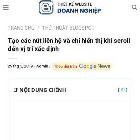
Skip
to
content
TRANG CHỦ
/
THỦ THUẬT BLOGSPOT
Tạo các nút liên hệ và chỉ hiển thị khi scroll
đến vị trí xác định
29 thg 5, 2019
/
Admin
/
Theo dõi trên
📑 NỘI DUNG CHÍNH
[
]
ẩn