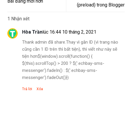
Bài đăng mới hơn
(preload) trong Blogger
1 Nhận xét
Hòa Trần
lúc 16:44 10 tháng 2, 2021
Thank admin đã share.Thay vì gắn ID (vì trang nào
cũng cần 1 ID trên thì bất tiện), thì viết như này sẽ
tiện hơn$(window).scroll(function() {
$(this).scrollTop() > 200 ? $('.echbay-sms-
messenger').fadeIn() : $('.echbay-sms-
messenger').fadeOut()})
Trả lời
Xóa