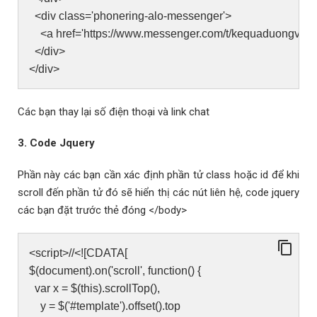
<div class='phonering-alo-messenger'>
<a href='https://www.messenger.com/t/kequaduongvodanh'
</div>
</div>
Các bạn thay lại số điện thoại và link chat
3. Code Jquery
Phần này các bạn cần xác định phần tử class hoặc id để khi
scroll đến phần tử đó sẽ hiển thị các nút liên hệ, code jquery
các bạn đặt trước thẻ đóng </body>
<script>//<![CDATA[
$(document).on('scroll', function() {
var x = $(this).scrollTop(),
y = $('#template').offset().top