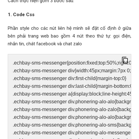
Cách thực hiện gồm 3 bước sau:
1. Code Css
Phần style cho các nút liên hệ mình sẽ đặt cố định ở giữa
bên phải trang web bao gồm 4 nút theo thứ tự: gọi điện,
nhắn tin, chát facebook và chat zalo
.echbay-sms-messenger{position:fixed;top:50%;right:0;tra
.echbay-sms-messenger div{width:45px;margin:7px 0;bac
.echbay-sms-messenger div:first-child{margin-top:0}
.echbay-sms-messenger div:last-child{margin-bottom:0}
.echbay-sms-messenger a{display:block;line-height:45px
.echbay-sms-messenger div.phonering-alo-alo{backgroun
.echbay-sms-messenger div.phonering-alo-zalo{backgrou
.echbay-sms-messenger div.phonering-alo-alo{back
.echbay-sms-messenger div.phonering-alo-sms{back
.echbay-sms-messenger div.phonering-alo-messenge