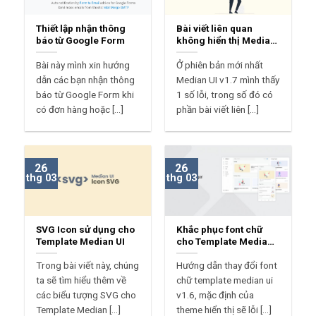
Thiết lập nhận thông
Bài viết liên quan
báo từ Google Form
không hiển thị Median
UI?
Bài này mình xin hướng
Ở phiên bản mới nhất
dẫn các bạn nhận thông
Median UI v1.7 mình thấy
báo từ Google Form khi
1 số lỗi, trong số đó có
có đơn hàng hoặc [...]
phần bài viết liên [...]
26
26
thg 03
thg 03
SVG Icon sử dụng cho
Khắc phục font chữ
Template Median UI
cho Template Median
UI
Trong bài viết này, chúng
Hướng dẫn thay đổi font
ta sẽ tìm hiểu thêm về
chữ template median ui
các biểu tượng SVG cho
v1.6, mặc định của
Template Median [...]
theme hiển thị sẽ lỗi [...]