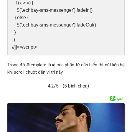
if (x > y) {
$('.echbay-sms-messenger').fadeIn()
} else {
$('.echbay-sms-messenger').fadeOut()
}
})
//]]></script>
Trong đó #template là id của phần tử cần hiển thị nút liên hệ
khi scroll chuột đến vị trí này
4.2/5 - (5 bình chọn)