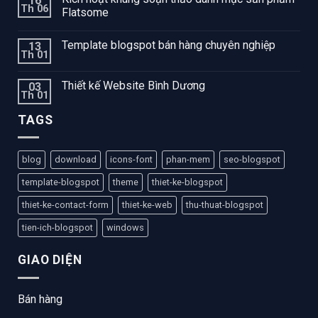
16
Th 06
Flatsome
Template blogspot bán hàng chuyên nghiệp
13
Th 01
Thiết kế Website Bình Dương
03
Th 01
TAGS
blog
download
icons-font
phan-mem
seo-blogspot
template-blogspot
theme
thiet-ke-blogspot
thiet-ke-contact-form
thiet-ke-web
thu-thuat-blogspot
tien-ich-blogspot
windows
GIAO DIỆN
Bán hàng