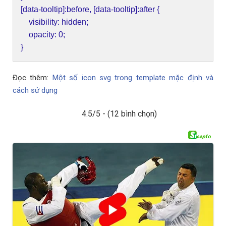
[data-tooltip]:before, [data-tooltip]:after {
visibility: hidden;
opacity: 0;
}
Đọc thêm:
Một số icon svg trong template mặc định và
cách sử dụng
4.5/5 - (12 bình chọn)