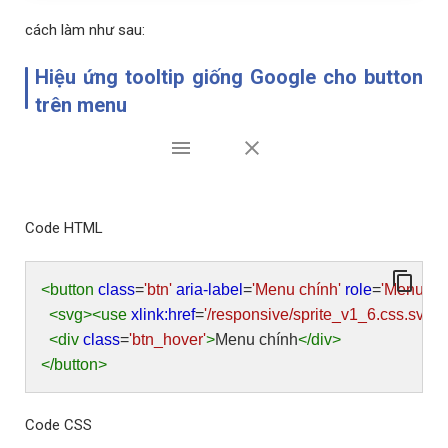
cách làm như sau:
Hiệu ứng tooltip giống Google cho button
trên menu
Code HTML
<button
class
=
'btn'
aria-label
=
'Menu chính'
role
=
'Menu chí
<svg><use
xlink:href
=
'/responsive/sprite_v1_6.css.svg
<div
class
=
'btn_hover'
>
Menu chính
</div>
</button>
Code CSS