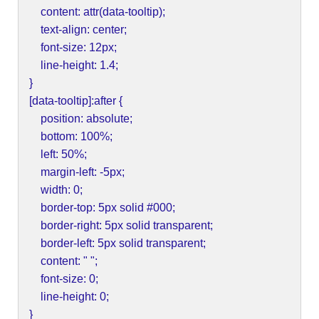
content: attr(data-tooltip);
text-align: center;
font-size: 12px;
line-height: 1.4;
}
[data-tooltip]:after {
position: absolute;
bottom: 100%;
left: 50%;
margin-left: -5px;
width: 0;
border-top: 5px solid #000;
border-right: 5px solid transparent;
border-left: 5px solid transparent;
content: " ";
font-size: 0;
line-height: 0;
}