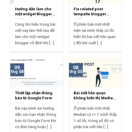
Hướng dẫn làm cho
Fix related post
một widget Blogger
tempalte blogger
Sticky
median ui 1.7
Cùng tìm hiểu trong bài
Ở phiên bản mới nhất
viết này làm thế nào để
hiện tại mình thấy có lỗi
làm cho một widget
hiển thị bài viết liên quan
blogger cố định khi [...]
( đôi khi xuất [...]
09
08
thg 08
thg 05
Thiết lập nhận thông
Bài viết liên quan
báo từ Google Form
không hiển thị Median
UI?
Bài này mình xin hướng
Ở phiên bản mới nhất
dẫn các bạn nhận thông
Median UI v1.7 mình thấy
báo từ Google Form khi
1 số lỗi, trong số đó có
có đơn hàng hoặc [...]
phần bài viết liên [...]