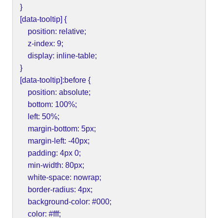
}
[data-tooltip] {
position: relative;
z-index: 9;
display: inline-table;
}
[data-tooltip]:before {
position: absolute;
bottom: 100%;
left: 50%;
margin-bottom: 5px;
margin-left: -40px;
padding: 4px 0;
min-width: 80px;
white-space: nowrap;
border-radius: 4px;
background-color: #000;
color: #fff;