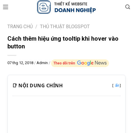
Skip
to
content
TRANG CHỦ
/
THỦ THUẬT BLOGSPOT
Cách thêm hiệu ứng tooltip khi hover vào
button
07 thg 12, 2018
/
Admin
/
Theo dõi trên
📑 NỘI DUNG CHÍNH
[
]
ẩn