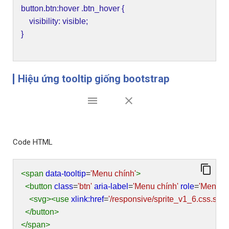
button.btn:hover .btn_hover {
visibility: visible;
}
Hiệu ứng tooltip giống bootstrap
Code HTML
<span
data-tooltip
=
'Menu chính'
>
<button
class
=
'btn'
aria-label
=
'Menu chính'
role
=
'Menu c
<svg><use
xlink:href
=
'/responsive/sprite_v1_6.css.sv
</button>
</span>