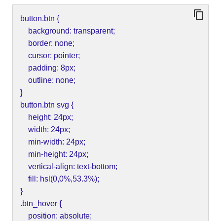
button.btn {
background: transparent;
border: none;
cursor: pointer;
padding: 8px;
outline: none;
}
button.btn svg {
height: 24px;
width: 24px;
min-width: 24px;
min-height: 24px;
vertical-align: text-bottom;
fill: hsl(0,0%,53.3%);
}
.btn_hover {
position: absolute;