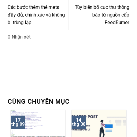
Các bước thêm thẻ meta
Tùy biến bố cục thư thông
đầy đủ, chính xác và không
báo từ nguồn cấp
bị trùng lặp
FeedBurner
0 Nhận xét
CÙNG CHUYÊN MỤC
17
14
thg 09
thg 08