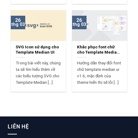
26
26
thg 03
thg 03
SVG Icon sử dụng cho
Khắc phục font chữ
Template Median UI
cho Template Median
UI
Trong bài viết này, chúng
Hướng dẫn thay đổi font
ta sẽ tìm hiểu thêm về
chữ template median ui
các biểu tượng SVG cho
v1.6, mặc định của
Template Median [...]
theme hiển thị sẽ lỗi [...]
LIÊN HỆ