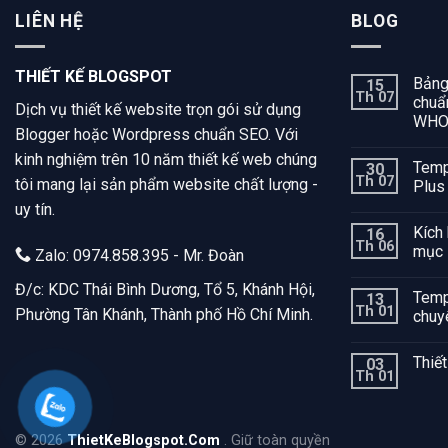
LIÊN HỆ
BLOG
THIẾT KẾ BLOGSPOT
Bảng
15
Th 07
chuẩn
Dịch vụ thiết kế website trọn gói sử dụng
WH
Blogger hoặc Wordpress chuẩn SEO. Với
kinh nghiệm trên 10 năm thiết kế web chúng
Temp
30
Th 07
tôi mang lại sản phẩm website chất lượng -
Plus
uy tín.
Kích
16
Th 06
mục 
Zalo: 0974.858.395 - Mr. Đoàn
Đ/c: KDC Thái Bình Dương, Tổ 5, Khánh Hội,
Temp
13
Th 01
Phường Tân Khánh, Thành phố Hồ Chí Minh.
chuy
Thiế
03
Th 01
©
2026
ThietKeBlogspot.Com
. Giữ toàn quyền