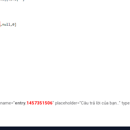
" name="
entry.
1457351506
" placeholder="Câu trả lời của bạn..." type