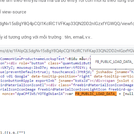
tìm theo entry.id nữa mà đã bỏ entry. rồi còn mỗi id theo từng trư
 view-source
IpQLSdgNv15sBgY8Q4pCQI1KclRC1VFKap33QN2DD2nIGzxfYGWQQ/viewf
ương ướng với mỗi trường : tên, email,.v.v...