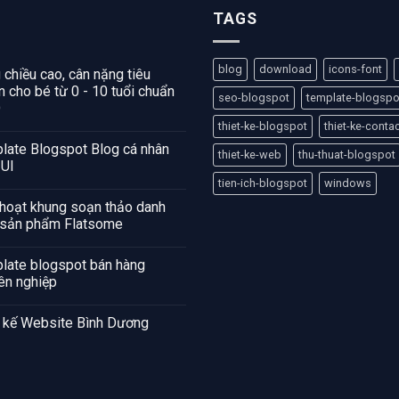
TAGS
blog
download
icons-font
 chiều cao, cân nặng tiêu
 cho bé từ 0 - 10 tuổi chuẩn
seo-blogspot
template-blogspo
O
thiet-ke-blogspot
thiet-ke-conta
late Blogspot Blog cá nhân
thiet-ke-web
thu-thuat-blogspot
 UI
tien-ich-blogspot
windows
 hoạt khung soạn thảo danh
sản phẩm Flatsome
late blogspot bán hàng
ên nghiệp
t kế Website Bình Dương