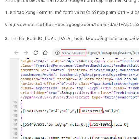
Như bạn đã biết vào năm 2020 Google Form cập nhật nên không thể 
1.
Khi tạo xong Form thì mở form và nhấn tổ hợp phím
Ctrl + U
để
Ví dụ: view-source:https://docs.google.com/forms/d/e/1FA
2.
Tìm FB_PUBLIC_LOAD_DATA_ hoặc kéo xuống dưới cùng để lấy id t