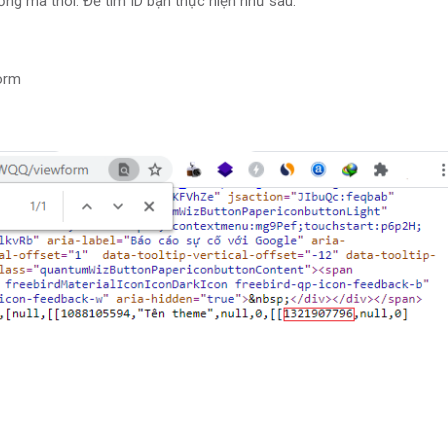
ờng mà thôi. Để tìm ID bạn thực hiện như sau:
orm