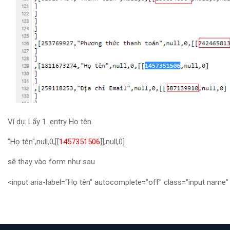
Ví dụ: Lấy 1 .entry Họ tên
"Họ tên",null,0,[[
1457351506
]],null,0]
sẽ thay vào form như sau
<input aria-label="Họ tên" autocomplete="off" class="input name