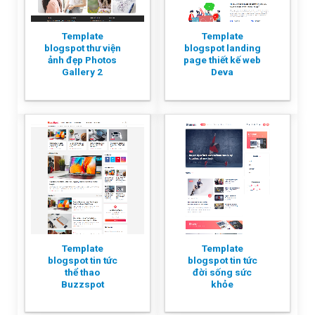
Template
Template
blogspot thư viện
blogspot landing
ảnh đẹp Photos
page thiết kế web
Gallery 2
Deva
Template
Template
blogspot tin tức
blogspot tin tức
thể thao
đời sống sức
Buzzspot
khỏe