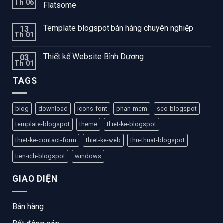
Th 06
Flatsome
Template blogspot bán hàng chuyên nghiệp
13
Th 01
Thiết kế Website Bình Dương
03
Th 01
TAGS
blog
download
icons-font
phan-mem
seo-blogspot
template-blogspot
theme
thiet-ke-blogspot
thiet-ke-contact-form
thiet-ke-web
thu-thuat-blogspot
tien-ich-blogspot
windows
GIAO DIỆN
Bán hàng