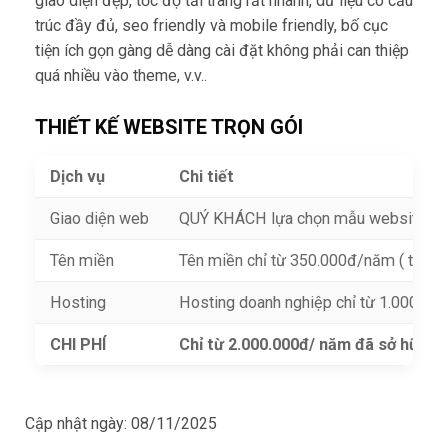
giao diện đẹp, tốc độ tải trang rất nhanh, dữ liệu có cấu
trúc đầy đủ, seo friendly và mobile friendly, bố cục
tiện ích gọn gàng dễ dàng cài đặt không phải can thiệp
quá nhiều vào theme, v.v..
THIẾT KẾ WEBSITE TRỌN GÓI
Dịch vụ
Chi tiết
Giao diện web
QUÝ KHÁCH lựa chọn mẫu website
TẠ
Tên miền
Tên miền chỉ từ 350.000đ/năm ( tên mi
Hosting
Hosting doanh nghiệp chỉ từ 1.000.0
CHI PHÍ
Chỉ từ 2.000.000đ/ năm đã sở hữu 1
Cập nhật ngày:
08/11/2025