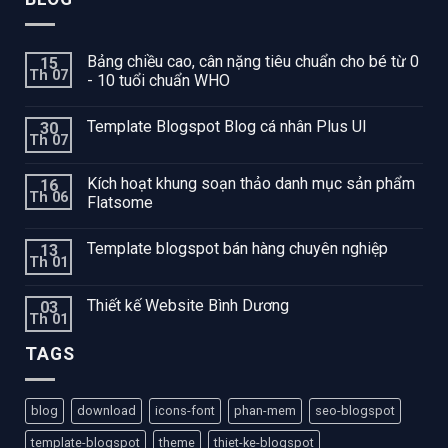
Bảng chiều cao, cân nặng tiêu chuẩn cho bé từ 0
15
Th 07
- 10 tuổi chuẩn WHO
Template Blogspot Blog cá nhân Plus UI
30
Th 07
Kích hoạt khung soạn thảo danh mục sản phẩm
16
Th 06
Flatsome
Template blogspot bán hàng chuyên nghiệp
13
Th 01
Thiết kế Website Bình Dương
03
Th 01
TAGS
blog
download
icons-font
phan-mem
seo-blogspot
template-blogspot
theme
thiet-ke-blogspot