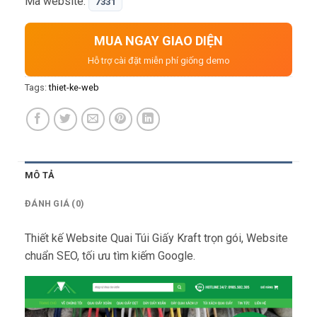
Mã website:
7331
thiện với mobile rất thích hợp c…
MUA NGAY GIAO DIỆN
Hỗ trợ cài đặt miễn phí giống demo
Tags:
thiet-ke-web
MÔ TẢ
ĐÁNH GIÁ (0)
Thiết kế Website Quai Túi Giấy Kraft trọn gói, Website
chuẩn SEO, tối ưu tìm kiếm Google.