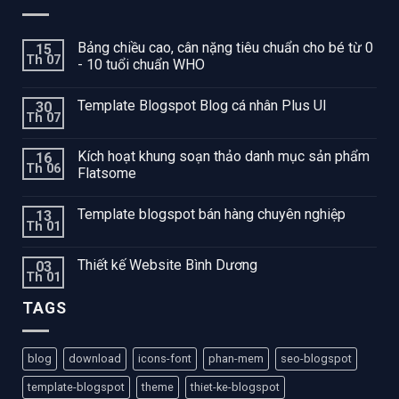
Bảng chiều cao, cân nặng tiêu chuẩn cho bé từ 0
15
Th 07
- 10 tuổi chuẩn WHO
Template Blogspot Blog cá nhân Plus UI
30
Th 07
Kích hoạt khung soạn thảo danh mục sản phẩm
16
Th 06
Flatsome
Template blogspot bán hàng chuyên nghiệp
13
Th 01
Thiết kế Website Bình Dương
03
Th 01
TAGS
blog
download
icons-font
phan-mem
seo-blogspot
template-blogspot
theme
thiet-ke-blogspot