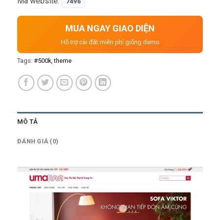
Mã website:
7496
rất nhanh, dữ liệu có cấu trú…
MUA NGAY GIAO DIỆN
Hỗ trợ cài đặt miễn phí giống demo
Tags:
#500k
theme
MÔ TẢ
ĐÁNH GIÁ (0)