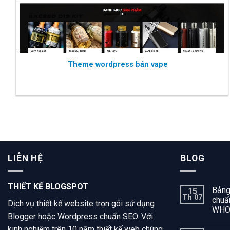
Theme wordpress bán vape
LIÊN HỆ
BLOG
THIẾT KẾ BLOGSPOT
Bảng
15
Th 07
chuẩn
Dịch vụ thiết kế website trọn gói sử dụng
WH
Blogger hoặc Wordpress chuẩn SEO. Với
kinh nghiệm trên 10 năm thiết kế web chúng