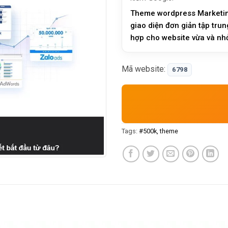
Theme wordpress Marketin
giao diện đơn giản tập trung
hợp cho website vừa và nhỏ,
nhanh, dữ liệu c…
Mã website:
6798
Tags:
#500k
theme