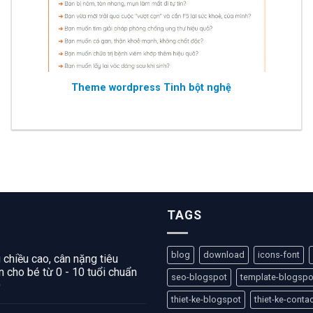
Theme wordpress Tinh bột nghệ
TAGS
blog
download
icons-font
 chiều cao, cân nặng tiêu
 cho bé từ 0 - 10 tuổi chuẩn
seo-blogspot
template-blogspo
O
thiet-ke-blogspot
thiet-ke-conta