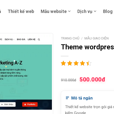
ủ
Thiết kế web
Mẫu website
Dịch vụ
Blog
TRANG CHỦ
/
MẪU GIAO DIỆN
Theme wordpres
500.000đ
910.000đ
Mô tả ngắn
Thiết kế website trọn gói giá
kiếm Google.