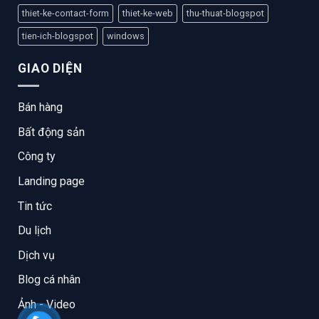
thiet-ke-contact-form
thiet-ke-web
thu-thuat-blogspot
tien-ich-blogspot
windows
GIAO DIỆN
Bán hàng
Bất động sản
Công ty
Landing page
Tin tức
Du lịch
Dịch vụ
Blog cá nhân
Ảnh - Video