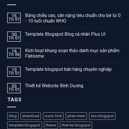
Bảng chiều cao, cân nặng tiêu chuẩn cho bé từ 0
15
Th 07
- 10 tuổi chuẩn WHO
Template Blogspot Blog cá nhân Plus UI
30
Th 07
Kích hoạt khung soạn thảo danh mục sản phẩm
16
Th 06
Flatsome
Template blogspot bán hàng chuyên nghiệp
13
Th 01
Thiết kế Website Bình Dương
03
Th 01
TAGS
blog
download
icons-font
phan-mem
seo-blogspot
template-blogspot
theme
thiet-ke-blogspot