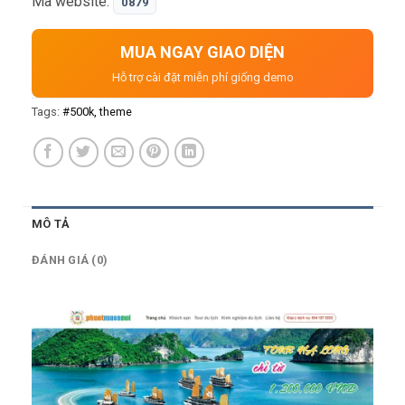
Mã website:
0879
rất nhanh, dữ liệu có cấu trúc đ…
MUA NGAY GIAO DIỆN
Hỗ trợ cài đặt miễn phí giống demo
Tags:
#500k
theme
MÔ TẢ
ĐÁNH GIÁ (0)