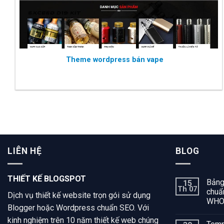
Theme wordpress bán vape
LIÊN HỆ
BLOG
THIẾT KẾ BLOGSPOT
Bảng
15
Th 07
chuẩn
Dịch vụ thiết kế website trọn gói sử dụng
WH
Blogger hoặc Wordpress chuẩn SEO. Với
kinh nghiệm trên 10 năm thiết kế web chúng