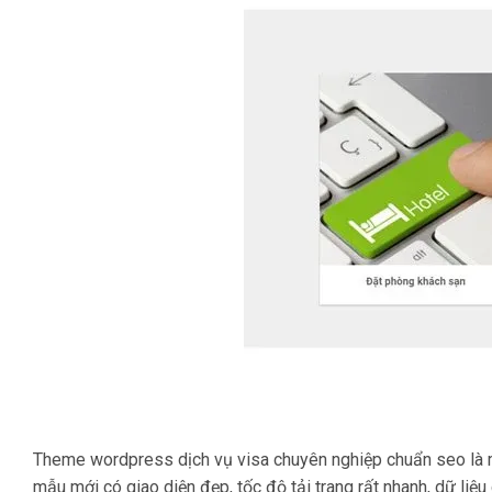
Theme wordpress dịch vụ visa chuyên nghiệp chuẩn seo là mẫu
mẫu mới có giao diện đẹp, tốc độ tải trang rất nhanh, dữ liệu