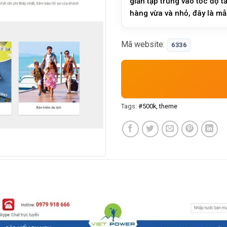
giản tập trung vào tốc độ t
hàng vừa và nhỏ, đây là mẫu
liệu có cấu trúc…
Mã website:
6336
Tags:
#500k
theme