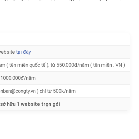
website
tại đây
m ( tên miền quốc tế ), từ 550.000đ/năm ( tên miền . VN )
từ 1000.000đ/năm
tenban@congty.vn ) chỉ từ 500k/năm
 sở hữu 1 website trọn gói