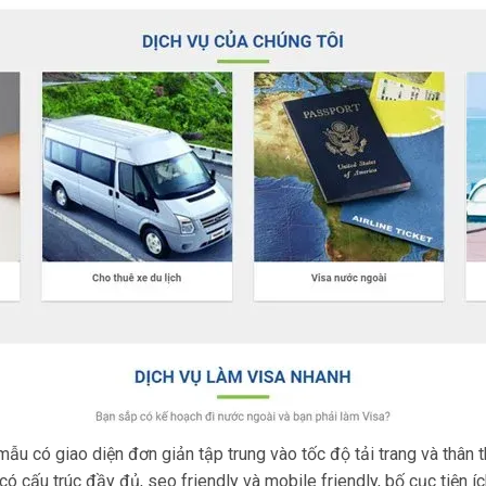
 có giao diện đơn giản tập trung vào tốc độ tải trang và thân th
 có cấu trúc đầy đủ, seo friendly và mobile friendly, bố cục tiện 