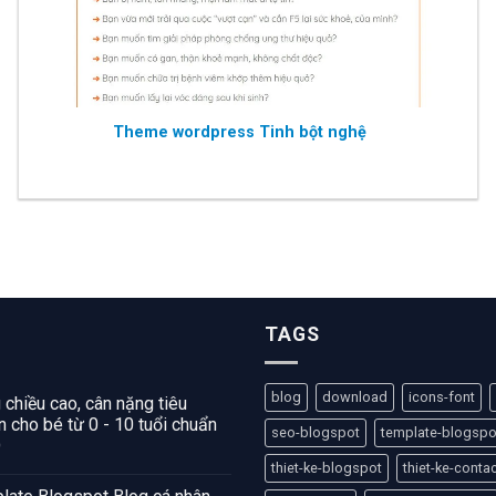
Theme wordpress Tinh bột nghệ
TAGS
blog
download
icons-font
 chiều cao, cân nặng tiêu
 cho bé từ 0 - 10 tuổi chuẩn
seo-blogspot
template-blogspo
O
thiet-ke-blogspot
thiet-ke-conta