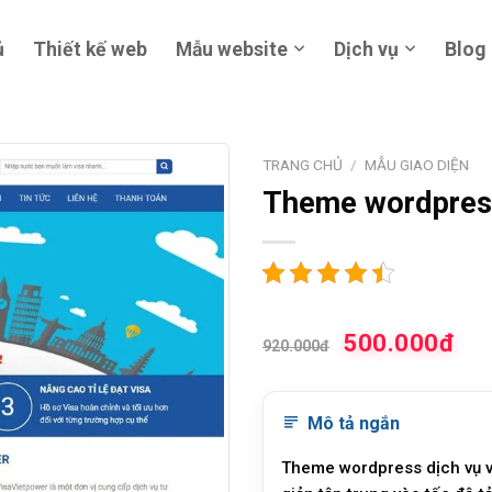
ủ
Thiết kế web
Mẫu website
Dịch vụ
Blog
TRANG CHỦ
/
MẪU GIAO DIỆN
Theme wordpress
500.000đ
920.000đ
Mô tả ngắn
Theme wordpress dịch vụ v