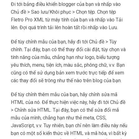
Đi tới bảng điều khiển blogger của bạn và nhấp vào
Chủ đề > Sao lưu/Khôi phục > Chọn tệp. Chọn tệp
Fletro Pro XML từ máy tính của bạn và nhấp vào Tải
lên. Đợi quá trình tải lên hoàn tất rồi nhấp vào Lưu.
Để tùy chỉnh mẫu của bạn, hãy đi tới Chủ đề > Tùy
chỉnh. Tại đây, bạn có thể thay đổi cài đặt, tùy chọn và
tính năng của mẫu, chẳng hạn như logo, biểu tượng
yêu thích, menu, tiện ích, màu sắc, phông chữ, v.v. Bạn
cũng có thể sử dụng bản xem trước trực tiếp để xem
các thay đổi sẽ trông như thế nào trên blog của bạn.
Để tùy chỉnh thêm mẫu của bạn, hãy chỉnh sửa mã
HTML của nó. Để thực hiện việc này, hãy đi tới Chủ đề
> Chỉnh sửa HTML. Tại đây, bạn có thể sửa đổi mã
mẫu của mình, chẳng hạn như thẻ meta, CSS,
JavaScript, v.v. Tuy nhiên, bạn chỉ nên làm điều này nếu
bạn có một số kiến ​​thức về HTML và mã hóa, vì bất kỳ