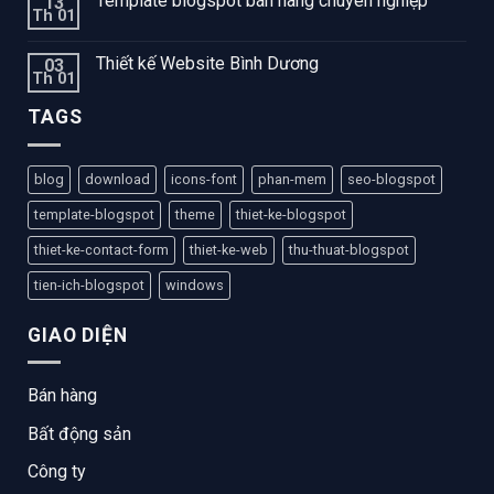
Template blogspot bán hàng chuyên nghiệp
13
Th 01
Thiết kế Website Bình Dương
03
Th 01
TAGS
blog
download
icons-font
phan-mem
seo-blogspot
template-blogspot
theme
thiet-ke-blogspot
thiet-ke-contact-form
thiet-ke-web
thu-thuat-blogspot
tien-ich-blogspot
windows
GIAO DIỆN
Bán hàng
Bất động sản
Công ty