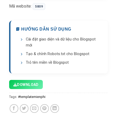
này có nhiều tính năng nâng cao và tùy chọn tùy
Mã website:
5809
chỉnh.
📘 HƯỚNG DẪN SỬ DỤNG
Cài đặt giao diện và dữ liệu cho Blogspot
mới
Tạo & chỉnh Robots.txt cho Blogspot
Trỏ tên miền về Blogspot
DOWNLOAD
Tags:
#templatemienphi