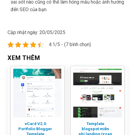
sai sót nào cũng có thể làm hỏng mẫu hoặc ảnh hưởng
đến SEO của bạn.
Cập nhật ngày:
20/05/2025
4.1/5 - (7 bình chọn)
XEM THÊM
vCard V2.0
Template
Portfolio Blogger
blogspot miễn
Template
phí landing Izzan