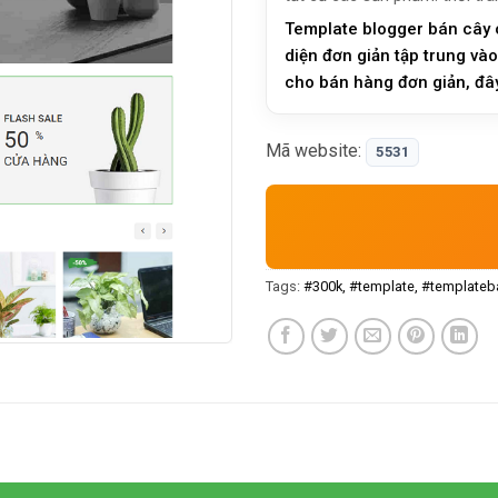
Template blogger bán cây 
diện đơn giản tập trung vào 
cho bán hàng đơn giản, đây 
dữ liệu có c…
Mã website:
5531
Tags:
#300k
#template
#templateb