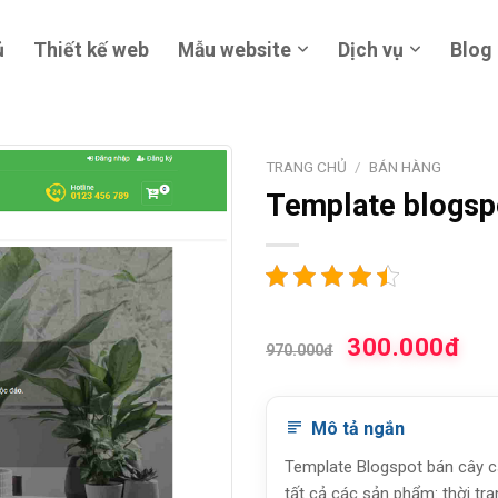
ủ
Thiết kế web
Mẫu website
Dịch vụ
Blog
TRANG CHỦ
/
BÁN HÀNG
Template blogsp
300.000đ
970.000đ
Mô tả ngắn
Template Blogspot bán cây c
tất cả các sản phẩm: thời tra