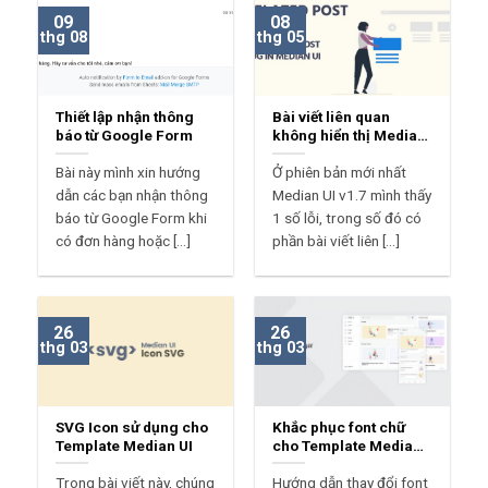
09
08
thg 08
thg 05
Thiết lập nhận thông
Bài viết liên quan
báo từ Google Form
không hiển thị Median
UI?
Bài này mình xin hướng
Ở phiên bản mới nhất
dẫn các bạn nhận thông
Median UI v1.7 mình thấy
báo từ Google Form khi
1 số lỗi, trong số đó có
có đơn hàng hoặc [...]
phần bài viết liên [...]
26
26
thg 03
thg 03
SVG Icon sử dụng cho
Khắc phục font chữ
Template Median UI
cho Template Median
UI
Trong bài viết này, chúng
Hướng dẫn thay đổi font