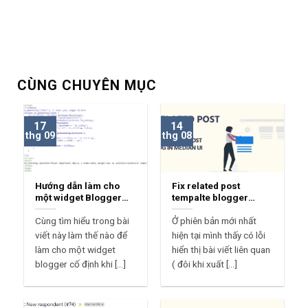
CÙNG CHUYÊN MỤC
17
14
thg 09
thg 08
Hướng dẫn làm cho
Fix related post
một widget Blogger
tempalte blogger
Sticky
median ui 1.7
Cùng tìm hiểu trong bài
Ở phiên bản mới nhất
viết này làm thế nào để
hiện tại mình thấy có lỗi
làm cho một widget
hiển thị bài viết liên quan
blogger cố định khi [...]
( đôi khi xuất [...]