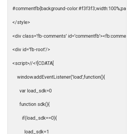
#commentfb{background-color:#f3f3f3;width:100%;paddin
</style>
<div class='fb-comments' id='commentfb'><fb:comments e
<div id='fb-root'/>
<script>//<![CDATA[
window.addEventListener('load',function(){
var load_sdk=0
function sdk(){
if(load_sdk==0){
load_sdk=1