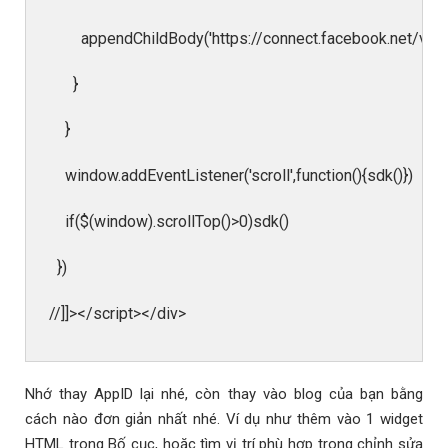
appendChildBody('https://connect.facebook.net/vi_V
}
}
window.addEventListener('scroll',function(){sdk()})
if($(window).scrollTop()>0)sdk()
})
//]]></script></div>
Nhớ thay AppID lại nhé, còn thay vào blog của bạn bằng
cách nào đơn giản nhất nhé. Ví dụ như thêm vào 1 widget
HTML trong Bố cục, hoặc tìm vị trí phù hợp trong chỉnh sửa