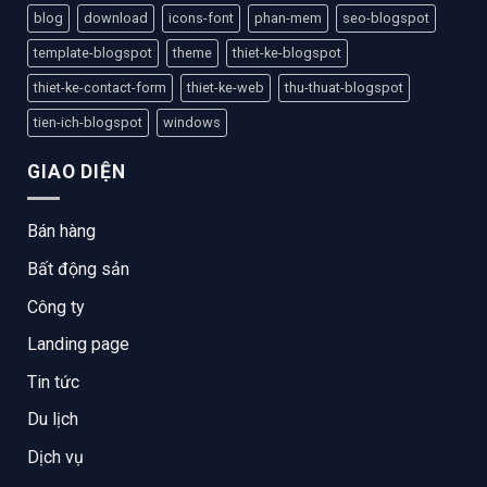
blog
download
icons-font
phan-mem
seo-blogspot
template-blogspot
theme
thiet-ke-blogspot
thiet-ke-contact-form
thiet-ke-web
thu-thuat-blogspot
tien-ich-blogspot
windows
GIAO DIỆN
Bán hàng
Bất động sản
Công ty
Landing page
Tin tức
Du lịch
Dịch vụ