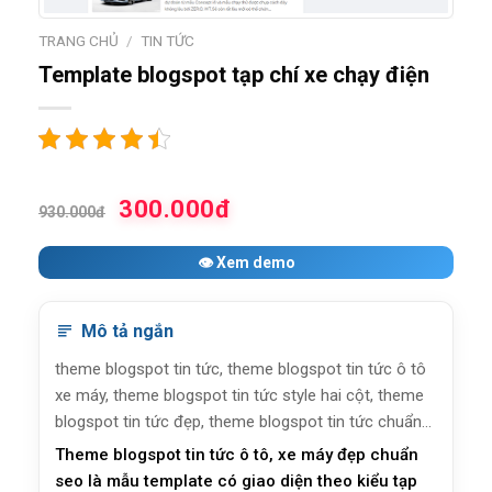
TRANG CHỦ
/
TIN TỨC
Template blogspot tạp chí xe chạy điện
300.000đ
930.000đ
👁 Xem demo
Mô tả ngắn
theme blogspot tin tức, theme blogspot tin tức ô tô
xe máy, theme blogspot tin tức style hai cột, theme
blogspot tin tức đẹp, theme blogspot tin tức chuẩn
seo, heme blogspot tin tức mobile friendly, theme
Theme blogspot tin tức ô tô, xe máy đẹp chuẩn
blogspot giá rẻ, theme blogspot miễn phí
seo là mẫu template có giao diện theo kiểu tạp