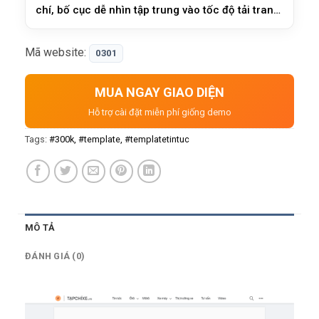
chí, bố cục dễ nhìn tập trung vào tốc độ tải trang
và thân thiện với mobile rất thích hợp cho người
làm trang web tin tức về ô tô, xe máy. Đây là mẫu
Mã website:
0301
mới có giao di…
MUA NGAY GIAO DIỆN
Hỗ trợ cài đặt miễn phí giống demo
Tags:
#300k
#template
#templatetintuc
MÔ TẢ
ĐÁNH GIÁ (0)