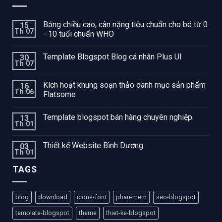
Bảng chiều cao, cân nặng tiêu chuẩn cho bé từ 0
15
Th 07
- 10 tuổi chuẩn WHO
Template Blogspot Blog cá nhân Plus UI
30
Th 07
Kích hoạt khung soạn thảo danh mục sản phẩm
16
Th 06
Flatsome
Template blogspot bán hàng chuyên nghiệp
13
Th 01
Thiết kế Website Bình Dương
03
Th 01
TAGS
blog
download
icons-font
phan-mem
seo-blogspot
template-blogspot
theme
thiet-ke-blogspot