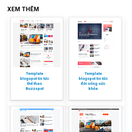
XEM THÊM
Template
Template
blogspot tin tức
blogspot tin tức
thể thao
đời sống sức
Buzzspot
khỏe