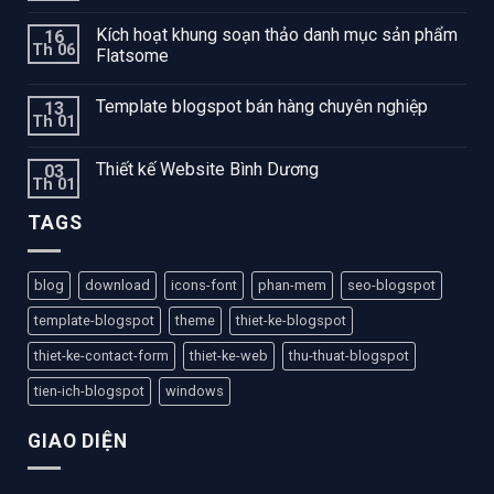
Kích hoạt khung soạn thảo danh mục sản phẩm
16
Th 06
Flatsome
Template blogspot bán hàng chuyên nghiệp
13
Th 01
Thiết kế Website Bình Dương
03
Th 01
TAGS
blog
download
icons-font
phan-mem
seo-blogspot
template-blogspot
theme
thiet-ke-blogspot
thiet-ke-contact-form
thiet-ke-web
thu-thuat-blogspot
tien-ich-blogspot
windows
GIAO DIỆN