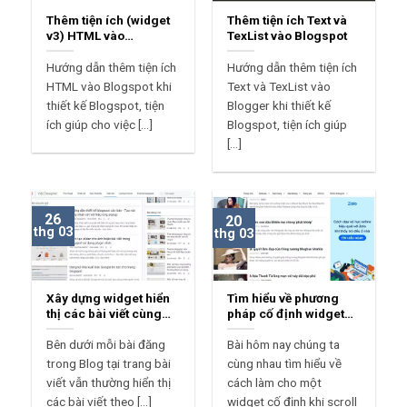
Thêm tiện ích (widget
Thêm tiện ích Text và
v3) HTML vào
TexList vào Blogspot
Blogspot
Hướng dẫn thêm tiện ích
Hướng dẫn thêm tiện ích
HTML vào Blogspot khi
Text và TexList vào
thiết kế Blogspot, tiện
Blogger khi thiết kế
ích giúp cho việc [...]
Blogspot, tiện ích giúp
[...]
26
20
thg 03
thg 03
Xây dựng widget hiển
Tìm hiểu về phương
thị các bài viết cùng
pháp cố định widget
tác giả từ nguồn cấp
khi scroll đến widget
Blog
Bên dưới mỗi bài đăng
Bài hôm nay chúng ta
trong Blog tại trang bài
cùng nhau tìm hiểu về
viết vẫn thường hiển thị
cách làm cho một
các bài viết theo [...]
widget cố định khi scroll