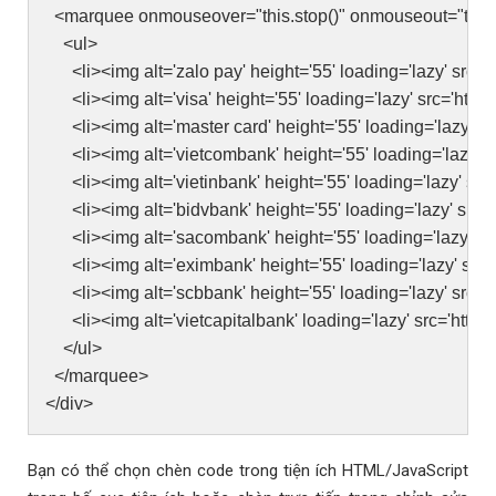
<marquee onmouseover="this.stop()" onmouseout="this.st
<ul>
<li><img alt='zalo pay' height='55' loading='lazy' src='ht
<li><img alt='visa' height='55' loading='lazy' src='https:
<li><img alt='master card' height='55' loading='lazy' src=
<li><img alt='vietcombank' height='55' loading='lazy' src
<li><img alt='vietinbank' height='55' loading='lazy' src='
<li><img alt='bidvbank' height='55' loading='lazy' src='h
<li><img alt='sacombank' height='55' loading='lazy' src=
<li><img alt='eximbank' height='55' loading='lazy' src='h
<li><img alt='scbbank' height='55' loading='lazy' src='ht
<li><img alt='vietcapitalbank' loading='lazy' src='https:/
</ul>
</marquee>
</div>
Bạn có thể chọn chèn code trong tiện ích HTML/JavaScript