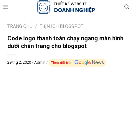
Skip
to
content
TRANG CHỦ
/
TIỆN ÍCH BLOGSPOT
Code logo thanh toán chạy ngang màn hình
dưới chân trang cho blogspot
29 thg 2, 2020
/
Admin
/
Theo dõi trên