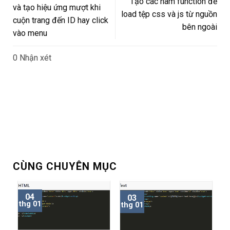
Tạo các hàm function để
và tạo hiệu ứng mượt khi
load tệp css và js từ nguồn
cuộn trang đến ID hay click
bên ngoài
vào menu
0 Nhận xét
CÙNG CHUYÊN MỤC
04
03
thg 01
thg 01