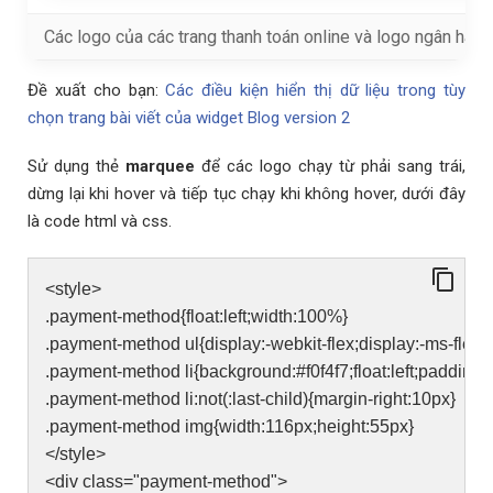
Các logo của các trang thanh toán online và logo ngân hàng
Đề xuất cho bạn:
Các điều kiện hiển thị dữ liệu trong tùy
chọn trang bài viết của widget Blog version 2
Sử dụng thẻ
marquee
để các logo chạy từ phải sang trái,
dừng lại khi hover và tiếp tục chạy khi không hover, dưới đây
là code html và css.
<style>
.payment-method{float:left;width:100%}
.payment-method ul{display:-webkit-flex;display:-ms-flexbo
.payment-method li{background:#f0f4f7;float:left;padding:
.payment-method li:not(:last-child){margin-right:10px}
.payment-method img{width:116px;height:55px}
</style>
<div class="payment-method">