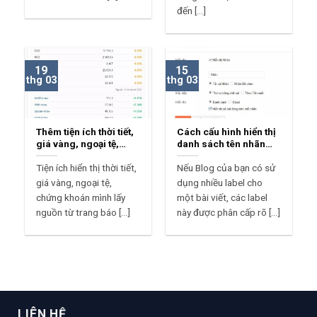
đến [...]
19
15
thg 03
thg 03
Thêm tiện ích thời tiết,
Cách cấu hình hiển thị
giá vàng, ngoại tệ,
danh sách tên nhãn
chứng khoán vào
trong widget Label
blogspot
theo dạng phân cấp
Tiện ích hiển thị thời tiết,
Nếu Blog của bạn có sử
giá vàng, ngoại tệ,
dụng nhiều label cho
chứng khoán mình lấy
một bài viết, các label
nguồn từ trang báo [...]
này được phân cấp rõ [...]
LIÊN HỆ