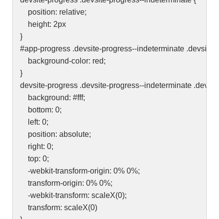
position: relative;
height: 2px
}
#app-progress .devsite-progress--indeterminate .devsite-p
background-color: red;
}
devsite-progress .devsite-progress--indeterminate .devsit
background: #fff;
bottom: 0;
left: 0;
position: absolute;
right: 0;
top: 0;
-webkit-transform-origin: 0% 0%;
transform-origin: 0% 0%;
-webkit-transform: scaleX(0);
transform: scaleX(0)