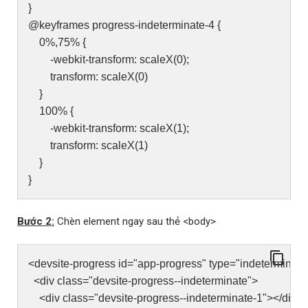
}
@keyframes progress-indeterminate-4 {
0%,75% {
-webkit-transform: scaleX(0);
transform: scaleX(0)
}
100% {
-webkit-transform: scaleX(1);
transform: scaleX(1)
}
}
Bước 2:
Chèn element ngay sau thẻ <body>
<devsite-progress id="app-progress" type="indeterminate
<div class="devsite-progress--indeterminate">
<div class="devsite-progress--indeterminate-1"></div>