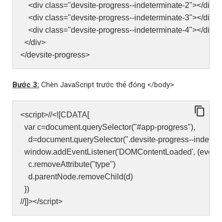
<div class="devsite-progress--indeterminate-2"></div>
<div class="devsite-progress--indeterminate-3"></div>
<div class="devsite-progress--indeterminate-4"></div>
</div>
</devsite-progress>
Bước 3:
Chèn JavaScript trước thẻ đóng </body>
<script>//<![CDATA[
var c=document.querySelector("#app-progress"),
d=document.querySelector(".devsite-progress--indeterm
window.addEventListener('DOMContentLoaded', (event) 
c.removeAttribute("type")
d.parentNode.removeChild(d)
})
//]]></script>