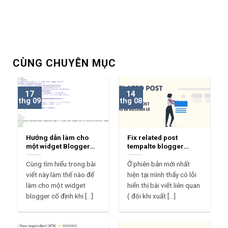
CÙNG CHUYÊN MỤC
17
14
thg 09
thg 08
Hướng dẫn làm cho
Fix related post
một widget Blogger
tempalte blogger
Sticky
median ui 1.7
Cùng tìm hiểu trong bài
Ở phiên bản mới nhất
viết này làm thế nào để
hiện tại mình thấy có lỗi
làm cho một widget
hiển thị bài viết liên quan
blogger cố định khi [...]
( đôi khi xuất [...]