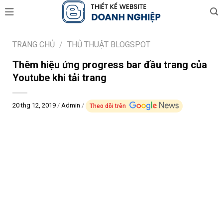
Skip
to
content
TRANG CHỦ
/
THỦ THUẬT BLOGSPOT
Thêm hiệu ứng progress bar đầu trang của
Youtube khi tải trang
20 thg 12, 2019
/
Admin
/
Theo dõi trên