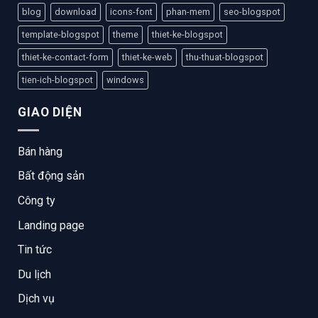
blog
download
icons-font
phan-mem
seo-blogspot
template-blogspot
theme
thiet-ke-blogspot
thiet-ke-contact-form
thiet-ke-web
thu-thuat-blogspot
tien-ich-blogspot
windows
GIAO DIỆN
Bán hàng
Bất động sản
Công ty
Landing page
Tin tức
Du lịch
Dịch vụ