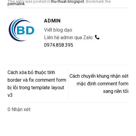
This entry was posted in
thu-thuat-blogspot
. Bookmark the
permalink
ADMIN
Viết blog dạo
Liên hệ admin qua Zalo:
0974.858.395
Cách xóa bỏ thuộc tính
Cách chuyển khung nhận xét
border và fix comment form
mặc định comment form
bị lỗi trong template layout
sang nền tối
v3
0 Nhận xét