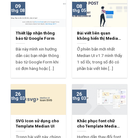
09
08
thg 08
thg 05
Thiết lập nhận thông
Bài viết liên quan
báo từ Google Form
không hiển thị Median
UI?
Bài này mình xin hướng
Ở phiên bản mới nhất
dẫn các bạn nhận thông
Median UI v1.7 mình thấy
báo từ Google Form khi
1 số lỗi, trong số đó có
có đơn hàng hoặc [...]
phần bài viết liên [...]
26
26
thg 03
thg 03
SVG Icon sử dụng cho
Khắc phục font chữ
Template Median UI
cho Template Median
UI
Trong bài viết này, chúng
Hướng dẫn thay đổi font