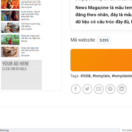
News Magazine là mẫu templ
đăng theo nhãn, đây là mẫu
dữ liệu có cấu trúc đầy đủ,
thiệp quá nhiề…
Mã website:
5235
Tags:
#300k
#template
#templateti