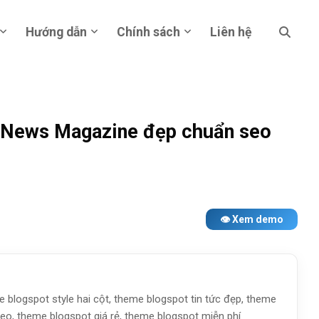
Hướng dẫn
Chính sách
Liên hệ
 News Magazine đẹp chuẩn seo
👁 Xem demo
e blogspot style hai cột, theme blogspot tin tức đẹp, theme
seo, theme blogspot giá rẻ, theme blogspot miễn phí