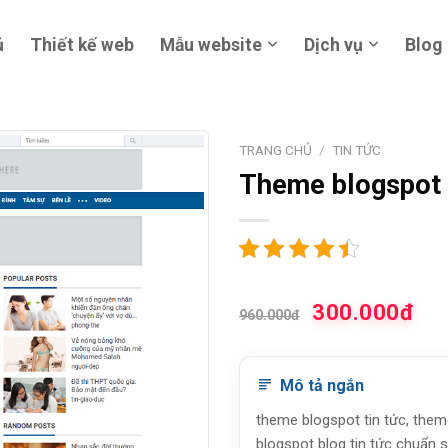
ủ
Thiết kế web
Mẫu website
Dịch vụ
Blog
TRANG CHỦ
/
TIN TỨC
Theme blogspot
300.000đ
960.000đ
Mô tả ngắn
theme blogspot tin tức, them
blogspot blog tin tức chuẩn 