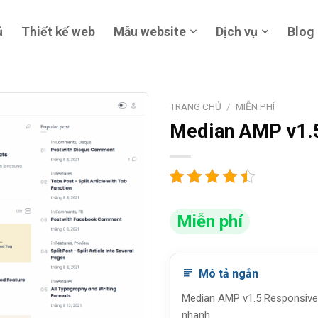
ủ
Thiết kế web
Mẫu website
Dịch vụ
Blog
TRANG CHỦ
/
MIỄN PHÍ
Median AMP v1.5
Miễn phí
Mô tả ngắn
Median AMP v1.5 Responsive 
nhanh..