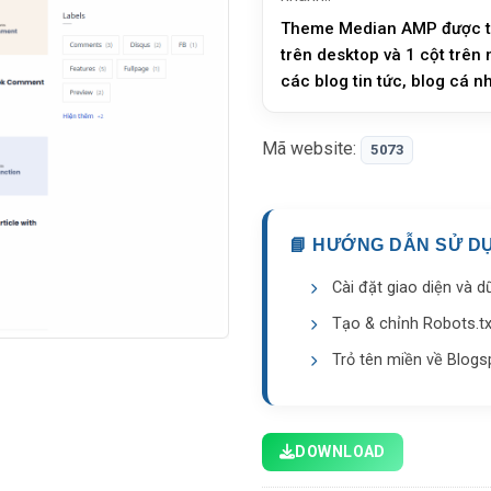
Theme Median AMP được thiết kế theo chuẩn AMP đơn giản tinh tế, với bố cục 3 cột
trên desktop và 1 cột trên
các blog tin tức, blog cá n
tốc độ tải nhan…
Mã website:
5073
📘 HƯỚNG DẪN SỬ D
Cài đặt giao diện và d
Tạo & chỉnh Robots.t
Trỏ tên miền về Blogs
DOWNLOAD